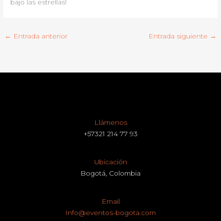
bajo las estrellas!
←
Entrada anterior
Entrada siguiente
→
Llámenos
+57321 214 77 93
Ubicación
Bogotá, Colombia
Email
Info@eventos-bogota.com