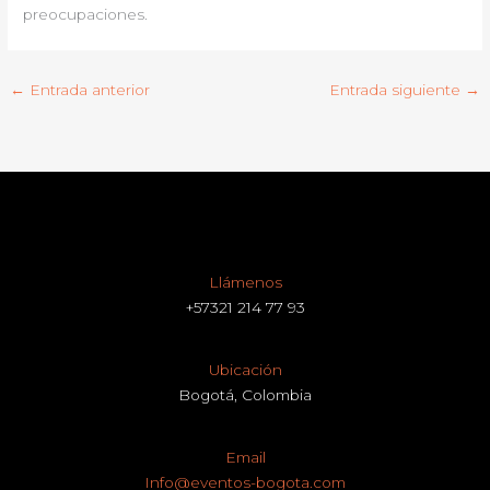
preocupaciones.
←
Entrada anterior
Entrada siguiente
→
Llámenos
+57321 214 77 93
Ubicación
Bogotá, Colombia
Email
Info@eventos-bogota.com