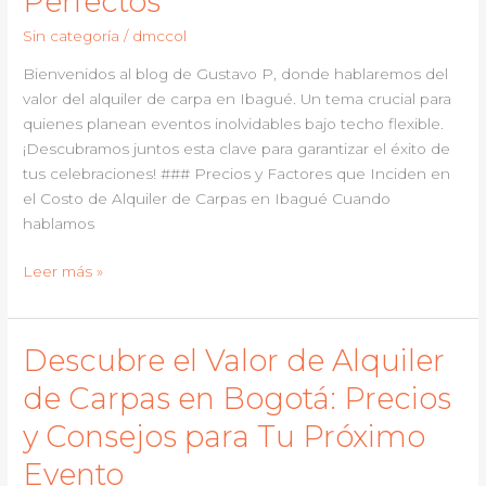
Perfectos
Acampar:
Sin categoría
/
dmccol
Guía
de
Bienvenidos al blog de Gustavo P, donde hablaremos del
Precios
valor del alquiler de carpa en Ibagué. Un tema crucial para
y
quienes planean eventos inolvidables bajo techo flexible.
Consejos
¡Descubramos juntos esta clave para garantizar el éxito de
para
tus celebraciones! ### Precios y Factores que Inciden en
Elegir
el Costo de Alquiler de Carpas en Ibagué Cuando
la
hablamos
Mejor
Descubre
Leer más »
Opción
el
Precio
Actual
Descubre el Valor de Alquiler
del
de Carpas en Bogotá: Precios
Alquiler
de
y Consejos para Tu Próximo
Carpas
Evento
en