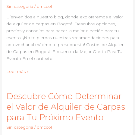
Ibagué:
Sin categoría
/
dmccol
Guía
Completa
Bienvenidos a nuestro blog, donde exploraremos el valor
para
de alquiler de carpas en Bogotá. Descubre opciones,
Eventos
precios y consejos para hacer la mejor elección para tu
Perfectos
evento. ¡No te pierdas nuestras recomendaciones para
aprovechar al máximo tu presupuesto! Costos de Alquiler
de Carpas en Bogotá: Encuentra la Mejor Oferta Para Tu
Evento En el contexto
Descubre
Leer más »
el
Valor
de
Descubre Cómo Determinar
Alquiler
el Valor de Alquiler de Carpas
de
Carpas
para Tu Próximo Evento
en
Bogotá:
Sin categoría
/
dmccol
Precios