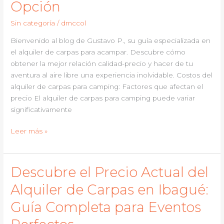
Opción
en
Bucaramanga:
Sin categoría
/
dmccol
Precios
Bienvenido al blog de Gustavo P., su guía especializada en
y
el alquiler de carpas para acampar. Descubre cómo
Consejos
obtener la mejor relación calidad-precio y hacer de tu
Prácticos
aventura al aire libre una experiencia inolvidable. Costos del
alquiler de carpas para camping: Factores que afectan el
precio El alquiler de carpas para camping puede variar
significativamente
Descubre
Leer más »
el
Valor
Actual
Descubre el Precio Actual del
del
Alquiler de Carpas en Ibagué:
Alquiler
de
Guía Completa para Eventos
Carpas
para