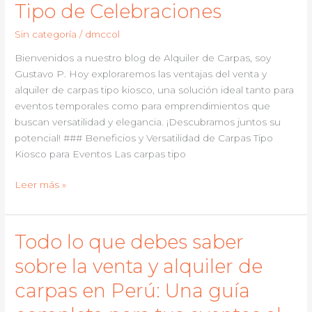
Tipo de Celebraciones
de
Carpas
Sin categoría
/
dmccol
Grandes
en
Bienvenidos a nuestro blog de Alquiler de Carpas, soy
Villavicencio
Gustavo P. Hoy exploraremos las ventajas del venta y
alquiler de carpas tipo kiosco, una solución ideal tanto para
eventos temporales como para emprendimientos que
buscan versatilidad y elegancia. ¡Descubramos juntos su
potencial! ### Beneficios y Versatilidad de Carpas Tipo
Kiosco para Eventos Las carpas tipo
Maximiza
Leer más »
Tu
Evento
al
Todo lo que debes saber
Aire
sobre la venta y alquiler de
Libre:
Venta
carpas en Perú: Una guía
y
Alquiler