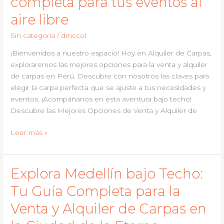
completa para tus eventos al
de
aire libre
Carpas
Tipo
Sin categoría
/
dmccol
Kiosco
¡Bienvenidos a nuestro espacio! Hoy en Alquiler de Carpas,
para
exploraremos las mejores opciones para la venta y alquiler
Todo
de carpas en Perú. Descubre con nosotros las claves para
Tipo
elegir la carpa perfecta que se ajuste a tus necesidades y
de
eventos. ¡Acompáñanos en esta aventura bajo techo!
Celebraciones
Descubre las Mejores Opciones de Venta y Alquiler de
Todo
Leer más »
lo
que
debes
Explora Medellín bajo Techo:
saber
Tu Guía Completa para la
sobre
la
Venta y Alquiler de Carpas en
venta
y