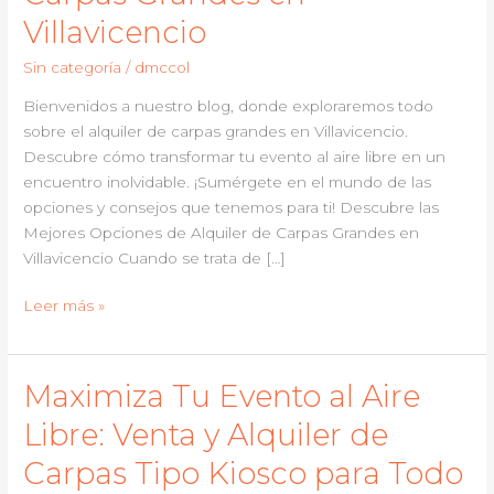
Villavicencio
Sin categoría
/
dmccol
Bienvenidos a nuestro blog, donde exploraremos todo
sobre el alquiler de carpas grandes en Villavicencio.
Descubre cómo transformar tu evento al aire libre en un
encuentro inolvidable. ¡Sumérgete en el mundo de las
opciones y consejos que tenemos para ti! Descubre las
Mejores Opciones de Alquiler de Carpas Grandes en
Villavicencio Cuando se trata de […]
Descubre
Leer más »
la
Solución
Perfecta
Maximiza Tu Evento al Aire
para
Libre: Venta y Alquiler de
tu
Evento:
Carpas Tipo Kiosco para Todo
Alquiler