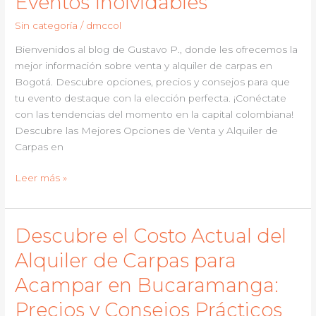
Eventos Inolvidables
Venta
Sin categoría
/
dmccol
y
Alquiler
Bienvenidos al blog de Gustavo P., donde les ofrecemos la
de
mejor información sobre venta y alquiler de carpas en
Carpas
Bogotá. Descubre opciones, precios y consejos para que
en
tu evento destaque con la elección perfecta. ¡Conéctate
la
con las tendencias del momento en la capital colombiana!
Ciudad
Descubre las Mejores Opciones de Venta y Alquiler de
de
Carpas en
la
Descubre
Leer más »
Eterna
lo
Primavera
Mejor
en
Descubre el Costo Actual del
Venta
Alquiler de Carpas para
y
Alquiler
Acampar en Bucaramanga:
de
Precios y Consejos Prácticos
Carpas