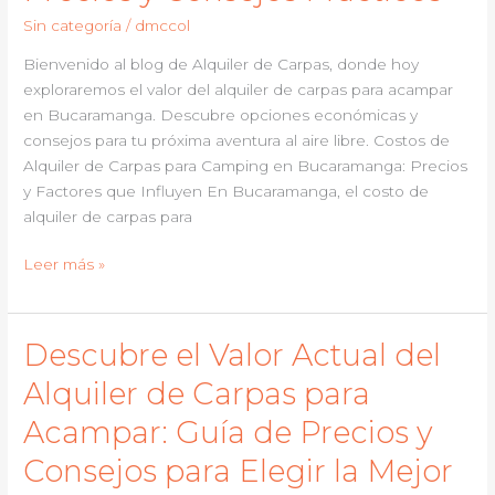
en
Sin categoría
/
dmccol
Bogotá:
Tu
Bienvenido al blog de Alquiler de Carpas, donde hoy
Guía
exploraremos el valor del alquiler de carpas para acampar
Completa
en Bucaramanga. Descubre opciones económicas y
para
consejos para tu próxima aventura al aire libre. Costos de
Eventos
Alquiler de Carpas para Camping en Bucaramanga: Precios
Inolvidables
y Factores que Influyen En Bucaramanga, el costo de
alquiler de carpas para
Descubre
Leer más »
el
Costo
Actual
Descubre el Valor Actual del
del
Alquiler de Carpas para
Alquiler
de
Acampar: Guía de Precios y
Carpas
Consejos para Elegir la Mejor
para
Acampar