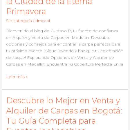
la Ciudad de la Eterna
alquiler
Primavera
de
carpas
Sin categoría
/
dmccol
en
Bienvenido al blog de Gustavo P, tu fuente de confianza
Perú:
en Alquiler y Venta de Carpas en Medellín. Descubre
Una
opciones y consejos para encontrar la carpa perfecta para
guía
tu próximo evento. ¡Sigue leyendo y haz que tu celebración
completa
destaque! Explorando Opciones de Venta y Alquiler de
para
Carpas en Medellín: Encuentra Tu Cobertura Perfecta En la
tus
eventos
Explora
Leer más »
al
Medellín
aire
bajo
libre
Techo:
Descubre lo Mejor en Venta y
Tu
Alquiler de Carpas en Bogotá:
Guía
Completa
Tu Guía Completa para
para
la