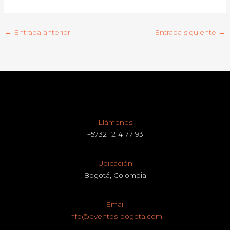
←
Entrada anterior
Entrada siguiente
→
Llámenos
+57321 214 77 93
Ubicación
Bogotá, Colombia
Email
Info@eventos-bogota.com