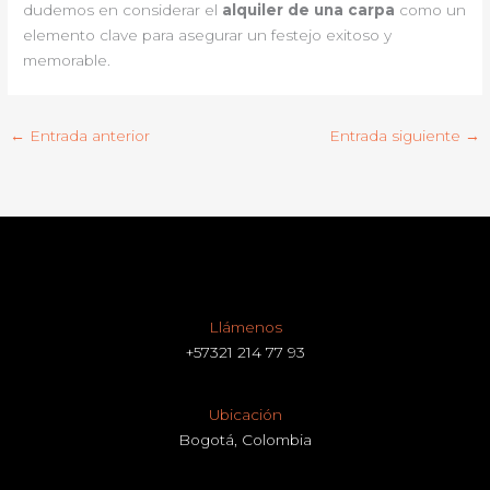
dudemos en considerar el
alquiler de una carpa
como un
elemento clave para asegurar un festejo exitoso y
memorable.
←
Entrada anterior
Entrada siguiente
→
Llámenos
+57321 214 77 93
Ubicación
Bogotá, Colombia