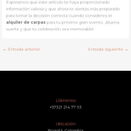
Esperamos que este artículo te haya proporcionado
información valiosa y que ahora te sientas más preparado
para tomar la decisión correcta cuando consideres el
alquiler de carpas
para tu próximo gran evento. ¡Buena
suerte y que tu celebración sea memorable!
←
Entrada anterior
Entrada siguiente
→
Llámenos
+57321 214 77 93
Ubicación
Bogotá, Colombia