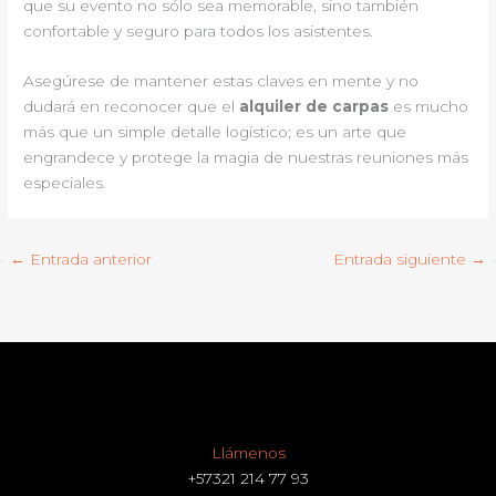
que su evento no sólo sea memorable, sino también
confortable y seguro para todos los asistentes.
Asegúrese de mantener estas claves en mente y no
dudará en reconocer que el
alquiler de carpas
es mucho
más que un simple detalle logístico; es un arte que
engrandece y protege la magia de nuestras reuniones más
especiales.
←
Entrada anterior
Entrada siguiente
→
Llámenos
+57321 214 77 93