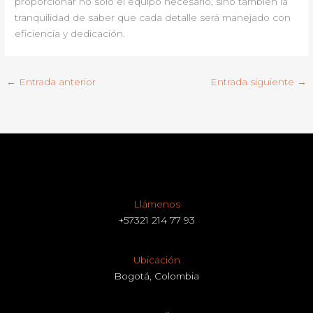
proporcionar no solo el equipo necesario, sino también la
tranquilidad de saber que cada detalle será manejado con
eficiencia y dedicación.
←
Entrada anterior
Entrada siguiente
→
Llámenos
+57321 214 77 93
Ubicación
Bogotá, Colombia