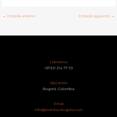
←
Entrada anterior
Entrada siguiente
→
Llámenos
+57321 214 77 93
Ubicación
Bogotá, Colombia
Email
Info@eventos-bogota.com