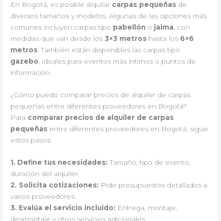
En Bogotá, es posible alquilar
carpas pequeñas
de
diversos tamaños y modelos. Algunas de las opciones más
comunes incluyen carpas tipo
pabellón
o
jaima
, con
medidas que van desde los
3×3 metros
hasta los
6×6
metros
. También están disponibles las carpas tipo
gazebo
, ideales para eventos más íntimos o puntos de
información.
¿Cómo puedo comparar precios de alquiler de carpas
pequeñas entre diferentes proveedores en Bogotá?
Para
comparar precios de alquiler de carpas
pequeñas
entre diferentes proveedores en Bogotá, sigue
estos pasos:
1.
Define tus necesidades
:
Tamaño, tipo de evento,
duración del alquiler.
2.
Solicita cotizaciones
:
Pide presupuestos detallados a
varios proveedores.
3.
Evalúa el servicio incluido
:
Entrega, montaje,
desmontaje y otros servicios adicionales.