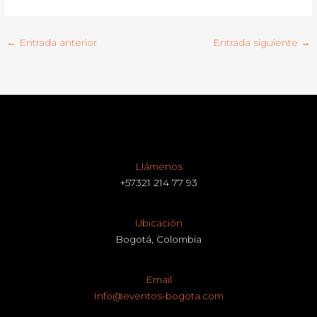
←
Entrada anterior
Entrada siguiente
→
Llámenos
+57321 214 77 93
Ubicación
Bogotá, Colombia
Email
Info@eventos-bogota.com