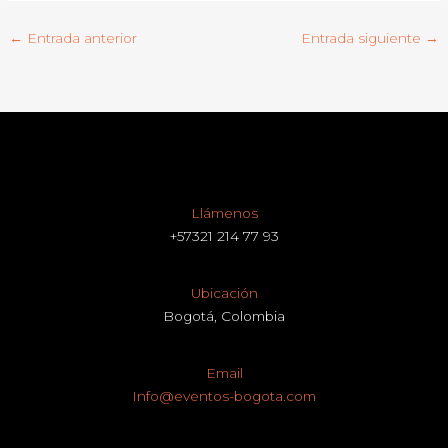
←
Entrada anterior
Entrada siguiente
→
Llámenos
+57321 214 77 93
Ubicación
Bogotá, Colombia
Email
Info@eventos-bogota.com