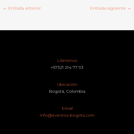
←
Entrada anterior
Entrada siguiente
→
Llámenos
+57321 214 77 93
Ubicación
Bogotá, Colombia
Email
Info@eventos-bogota.com