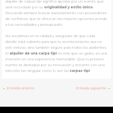
alquiler de carpas tipi significa apostar por un evento que
será recordado por su
originalidad y estilo único
.
Recuerda siempre buscar asesoramiento con proveedores
de confianza, que te ofrezcan las mejores opciones acorde
a tus necesidades y presupuesto.
No escatimes en la calidad y asegúrate de que cada
detalle está cubierto para que tu acontecimiento sea no
solo exitoso, sino también seguro para todos los asistentes.
El
alquiler de una carpa tipi
es más que un gasto, es una
inversión en una experiencia memorable. Que tu próximo
evento se destaque por su innovación y encanto con una
elección tan singular como lo son las
carpas tipi
.
←
Entrada anterior
Entrada siguiente
→