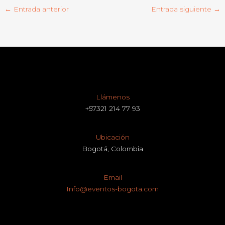
←
Entrada anterior
Entrada siguiente
→
Llámenos
+57321 214 77 93
Ubicación
Bogotá, Colombia
Email
Info@eventos-bogota.com