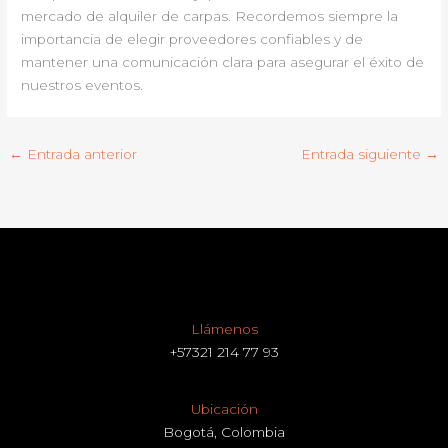
mercado de alquiler de carpas. Recordemos siempre la
importancia de elegir proveedores confiables y de
mantener una comunicación clara para asegurar el éxito de
nuestros eventos.
←
Entrada anterior
Entrada siguiente
→
Llámenos
+57321 214 77 93
Ubicación
Bogotá, Colombia