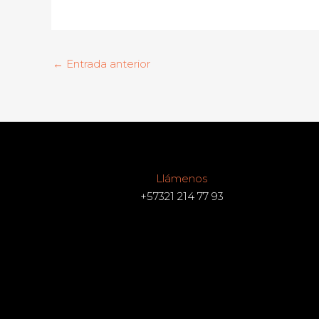
←
Entrada anterior
Llámenos
+57321 214 77 93