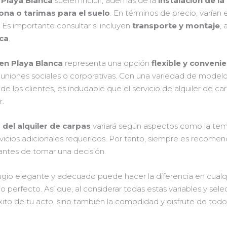
n
Playa Blanca
suelen incluir, además de la
instalación de la
lona o tarimas para el suelo
. En términos de precio, varían
. Es importante consultar si incluyen
transporte y montaje
,
ca
.
 en Playa Blanca
representa una opción
flexible y conveni
 reuniones sociales o corporativas. Con una variedad de model
 los clientes, es indudable que el servicio de alquiler de car
r.
 del alquiler de carpas
variará según aspectos como la temp
rvicios adicionales requeridos. Por tanto, siempre es recomend
antes de tomar una decisión.
gio elegante y adecuado puede hacer la diferencia en cualqu
ario perfecto. Así que, al considerar todas estas variables y s
xito de tu acto, sino también la comodidad y disfrute de todos