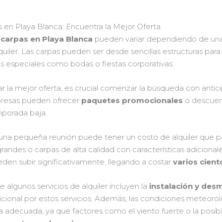
s en Playa Blanca: Encuentra la Mejor Oferta
 carpas en Playa Blanca
pueden variar dependiendo de una 
lquiler. Las carpas pueden ser desde sencillas estructuras para
 especiales como bodas o fiestas corporativas.
r la mejor oferta, es crucial comenzar la búsqueda con antic
presas pueden ofrecer
paquetes promocionales
o descuent
mporada baja.
a una pequeña reunión puede tener un costo de alquiler que 
andes o carpas de alta calidad con características adicional
eden subir significativamente, llegando a costar
varios cien
algunos servicios de alquiler incluyen la
instalación y des
cional por estos servicios. Además, las condiciones meteoro
 adecuada, ya que factores como el viento fuerte o la posibil