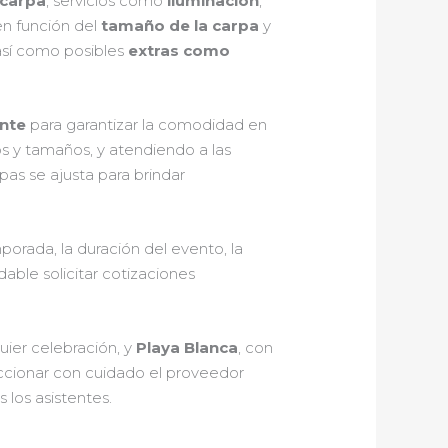
 carpa
, servicios como
iluminación
,
 en función del
tamaño de la carpa
y
 así como posibles
extras como
ente
para garantizar la comodidad en
os y tamaños, y atendiendo a las
pas se ajusta para brindar
orada, la duración del evento, la
able solicitar cotizaciones
ier celebración, y
Playa Blanca
, con
eleccionar con cuidado el proveedor
 los asistentes.