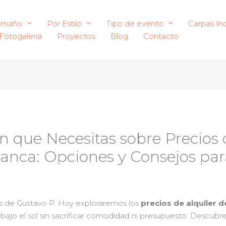
amaño
Por Estilo
Tipo de evento
Carpas Ind
Fotogaleria
Proyectos
Blog
Contacto
n que Necesitas sobre Precios 
anca: Opciones y Consejos par
as de Gustavo P. Hoy exploraremos los
precios de alquiler 
bajo el sol sin sacrificar comodidad ni presupuesto. Descubr