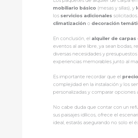
Los paquetes de alquiler de carpa e
mobiliario básico
(mesas y sillas), y
los
servicios adicionales
solicitados
climatización
o
decoración temáti
En conclusión, el
alquiler de carpas
eventos al aire libre, ya sean bodas,
diversas necesidades y presupuestos de
experiencias memorables junto al ma
Es importante recordar que el
precio
complejidad en la instalación y los se
personalizadas y comparar opciones 
No cabe duda que contar con un refu
sus paisajes idílicos, ofrece el escen
ideal, estarás asegurando no solo el é