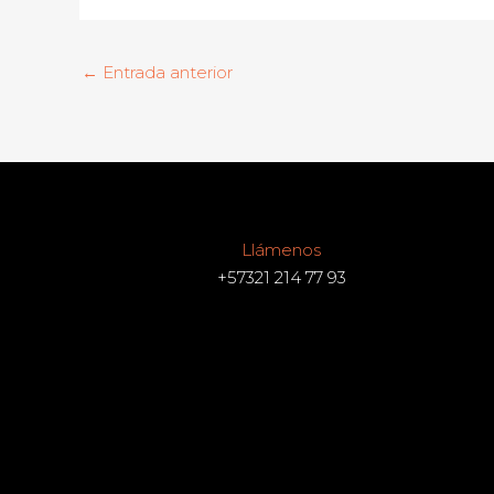
←
Entrada anterior
Llámenos
+57321 214 77 93