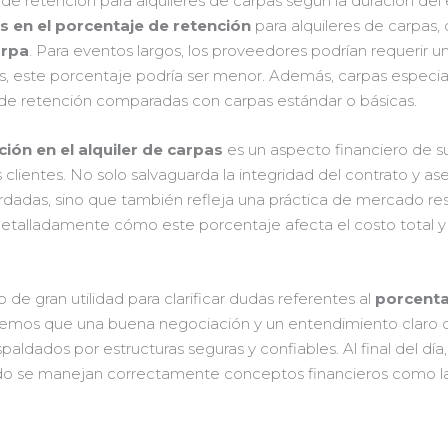
 de retención para alquileres de carpas según la duración del
s en el porcentaje de retención
para alquileres de carpas
arpa
. Para eventos largos, los proveedores podrían requerir u
s, este porcentaje podría ser menor. Además, carpas especi
cas de retención comparadas con carpas estándar o básicas.
ión en el alquiler de carpas
es un aspecto financiero de s
lientes. No solo salvaguarda la integridad del contrato y as
dadas, sino que también refleja una práctica de mercado re
detalladamente cómo este porcentaje afecta el costo total y
de gran utilidad para clarificar dudas referentes al
porcenta
ordemos que una buena negociación y un entendimiento claro 
ldados por estructuras seguras y confiables. Al final del día, l
do se manejan correctamente conceptos financieros como la 