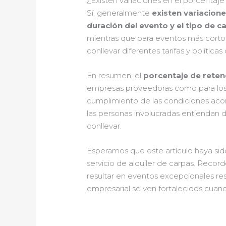
¿Existen variaciones en el porcentaje
Sí, generalmente
existen variacione
duración del evento y el tipo de c
mientras que para eventos más corto
conllevar diferentes tarifas y políti
En resumen, el
porcentaje de retenc
empresas proveedoras como para los c
cumplimiento de las condiciones acor
las personas involucradas entiendan 
conllevar.
Esperamos que este artículo haya sido 
servicio de alquiler de carpas. Rec
resultar en eventos excepcionales respa
empresarial se ven fortalecidos cuan