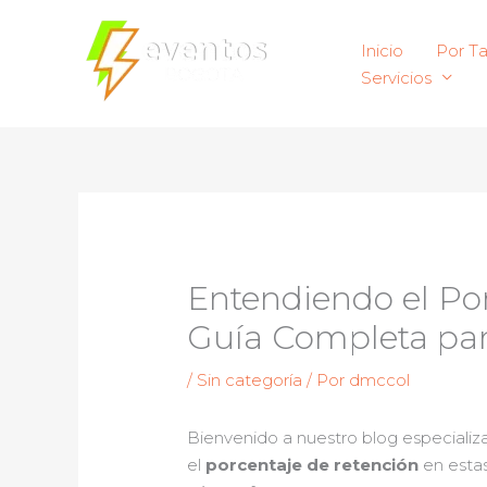
Ir
al
Inicio
Por T
contenido
Servicios
Entendiendo el Por
Guía Completa par
/
Sin categoría
/ Por
dmccol
Bienvenido a nuestro blog especiali
el
porcentaje de retención
en estas