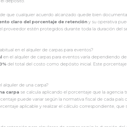
 el depósito.
e de que cualquier acuerdo alcanzado quede bien documentad
nto claro del porcentaje de retención
y su operativa pue
el proveedor estén protegidos durante toda la duración del ser
abitual en el alquiler de carpas para eventos?
l
en el alquiler de carpas para eventos varía dependiendo del
50%
del total del costo como depósito inicial. Este porcentaje
l alquiler de una carpa?
una carpa
se calcula aplicando el porcentaje que la agencia tr
rcentaje puede variar según la normativa fiscal de cada país o
rcentaje aplicable y realizar el cálculo correspondiente, que 