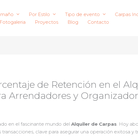
amaño
Por Estilo
Tipo de evento
Carpas Ind
Fotogaleria
Proyectos
Blog
Contacto
centaje de Retención en el Alq
a Arrendadores y Organizador
zado en el fascinante mundo del
Alquiler de Carpas
. Hoy ab
 transacciones, clave para asegurar una operación exitosa y