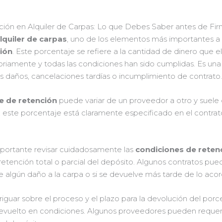
ión en Alquiler de Carpas: Lo que Debes Saber antes de Fir
lquiler de carpas
, uno de los elementos más importantes a 
ión
. Este porcentaje se refiere a la cantidad de dinero que e
toriamente y todas las condiciones han sido cumplidas. Es un
es daños, cancelaciones tardías o incumplimiento de contrato
e de retención
puede variar de un proveedor a otro y suele c
ral, este porcentaje está claramente especificado en el contra
mportante revisar cuidadosamente las
condiciones de reten
 retención total o parcial del depósito. Algunos contratos pu
re algún daño a la carpa o si se devuelve más tarde de lo aco
guar sobre el proceso y el plazo para la devolución del porc
evuelto en condiciones. Algunos proveedores pueden requerir 