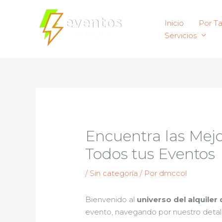
Ir
al
Inicio
Por T
contenido
Servicios
Encuentra las Mejo
Todos tus Eventos
/
Sin categoría
/ Por
dmccol
Bienvenido al
universo del alquiler
evento, navegando por nuestro detall