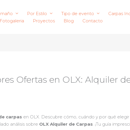
amaño
Por Estilo
Tipo de evento
Carpas Ind
Fotogaleria
Proyectos
Blog
Contacto
res Ofertas en OLX: Alquiler d
 de carpas
en OLX. Descubre cómo, cuándo y por qué elegir
ado análisis sobre
OLX Alquiler de Carpas
. ¡Tu guía impresc