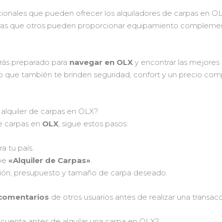
icionales que pueden ofrecer los alquiladores de carpas en OLX
ras que otros pueden proporcionar equipamiento complement
arás preparado para
navegar en OLX
y encontrar las mejores 
no que también te brinden seguridad, confort y un precio comp
alquiler de carpas en OLX?
de carpas en
OLX
, sigue estos pasos:
a tu país.
ibe
«Alquiler de Carpas»
.
cación, presupuesto y tamaño de carpa deseado.
 comentarios
de otros usuarios antes de realizar una transacc
cuenta antes de alquilar una carpa en OLX?