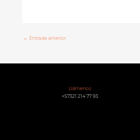
←
Entrada anterior
Llámenos
+57321 214 77 93