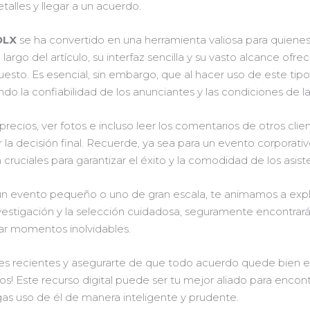
etalles y llegar a un acuerdo.
OLX
se ha convertido en una herramienta valiosa para quiene
largo del artículo, su interfaz sencilla y su vasto alcance ofr
esto. Es esencial, sin embargo, que al hacer uso de este tipo
o la confiabilidad de los anunciantes y las condiciones de las
ios, ver fotos e incluso leer los comentarios de otros clien
la decisión final. Recuerde, ya sea para un evento corporati
cruciales para garantizar el éxito y la comodidad de los asist
un evento pequeño o uno de gran escala, te animamos a expl
nvestigación y la selección cuidadosa, seguramente encontrará
ar momentos inolvidables.
es recientes y asegurarte de que todo acuerdo quede bien esp
nos! Este recurso digital puede ser tu mejor aliado para encon
as uso de él de manera inteligente y prudente.