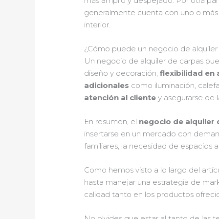
más amplio y despejado. Por otra par
generalmente cuenta con uno o más pos
interior.
¿Cómo puede un negocio de alquiler d
Un negocio de alquiler de carpas pu
diseño y decoración,
flexibilidad en
adicionales
como iluminación, calef
atención al cliente
y asegurarse de l
En resumen, el
negocio de alquiler 
insertarse en un mercado con deman
familiares, la necesidad de espacios
Como hemos visto a lo largo del artíc
hasta manejar una estrategia de marke
calidad tanto en los productos ofrecid
No olvides que estar al tanto de las