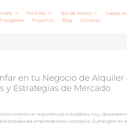
amaño
Por Estilo
Tipo de evento
Carpas Ind
Fotogaleria
Proyectos
Blog
Contacto
nfar en tu Negocio de Alquiler 
s y Estrategias de Mercado
timos eventos en experiencias inolvidables. Hoy, desvelare
ad dorada para emprendedores visionarios. ¡Sumérgete en es