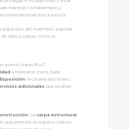
as entregas e instalaciones y estar
 para manejar contratiempos y
y recomendaciones boca a boca.
a expansión del inventario, explorar
e sillas y carpas, como la
un evento específico?
vidad
a realizarse (cena, baile,
disposición
necesaria (escenario,
ervicios adicionales
que podrían
construcción
. La
carpa estructural
lo que permite un espacio interior