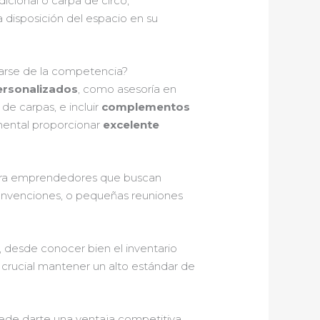
cional o carpa de circo,
 disposición del espacio en su
carse de la competencia?
ersonalizados
, como asesoría en
de carpas, e incluir
complementos
mental proporcionar
excelente
ara emprendedores que buscan
onvenciones, o pequeñas reuniones
, desde conocer bien el inventario
 crucial mantener un alto estándar de
uede darte una ventaja competitiva