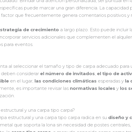
scuidado. Brindar una atención personalizada, ser puntual en l
específicas puede marcar una gran diferencia. La capacidad
un factor que frecuentemente genera comentarios positivos 
strategia de crecimiento
a largo plazo. Esto puede incluir l
corporar servicios adicionales que complementen el alquiler d
s para eventos.
nta al seleccionar el tamaño y tipo de carpa adecuado para 
se deben considerar
el número de invitados
,
el tipo de acti
ible
en el lugar,
las condiciones climáticas
esperadas y
la 
almente, es importante revisar las
normativas locales
y
los s
zación.
 estructural y una carpa tipo carpa?
pa estructural y una carpa tipo carpa radica en su
diseño y 
etal que soporta la lona sin necesidad de postes centrales, 