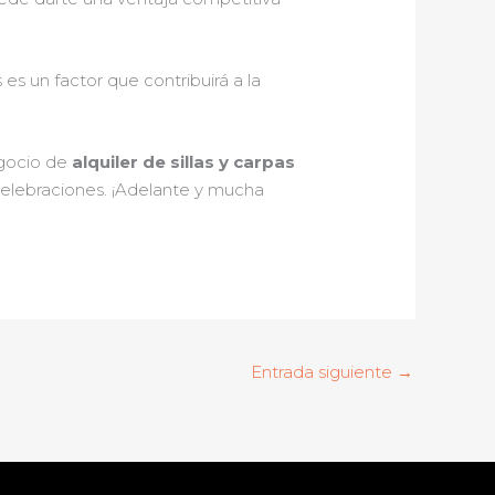
es un factor que contribuirá a la
egocio de
alquiler de sillas y carpas
celebraciones. ¡Adelante y mucha
Entrada siguiente
→