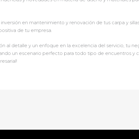
inversión en mantenimiento y renovación de tus carpa y sillas 
 positiva de tu empresa.
ón al detalle y un enfoque en la excelencia del servicio, tu n
nando un escenario perfecto para todo tipo de encuentros y 
esarial!