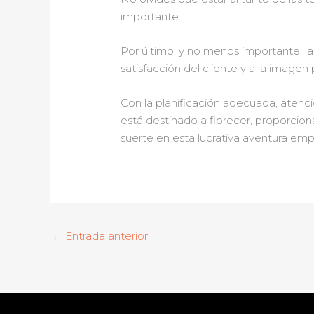
importante.
Por último, y no menos importante, la 
satisfacción del cliente y a la imagen
Con la planificación adecuada, atenci
está destinado a florecer, proporcio
suerte en esta lucrativa aventura empr
←
Entrada anterior