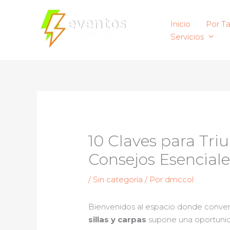
Ir
al
Inicio
Por T
contenido
Servicios
10 Claves para Triu
Consejos Esenciale
/
Sin categoría
/ Por
dmccol
Bienvenidos al espacio donde conver
sillas y carpas
supone una oportunid