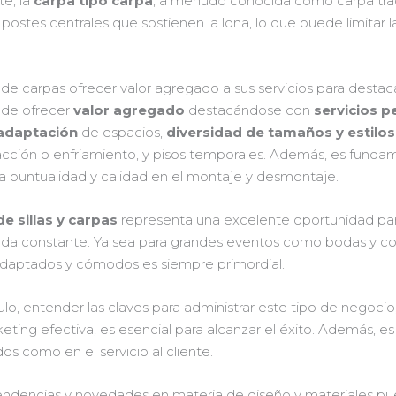
te, la
carpa tipo carpa
, a menudo conocida como carpa tradi
tes centrales que sostienen la lona, lo que puede limitar la
e carpas ofrecer valor agregado a sus servicios para desta
ede ofrecer
valor agregado
destacándose con
servicios p
 adaptación
de espacios,
diversidad de tamaños y estilos
acción o enfriamiento, y pisos temporales. Además, es funda
a puntualidad y calidad en el montaje y desmontaje.
de sillas y carpas
representa una excelente oportunidad p
da constante. Ya sea para grandes eventos como bodas y c
 adaptados y cómodos es siempre primordial.
ulo, entender las claves para administrar este tipo de negocio
ting efectiva, es esencial para alcanzar el éxito. Además, es
os como en el servicio al cliente.
 tendencias y novedades en materia de diseño y materiales p