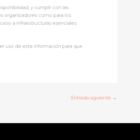
 disponibilidad, y cumplir con las
 los organizadores como para los
cceso a infraestructuras esenciales
r uso de esta información para que
Entrada siguiente
→