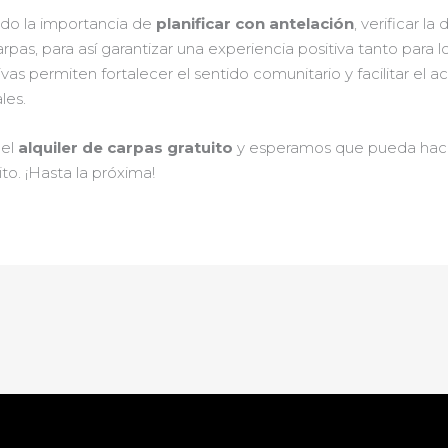
ndo la importancia de
planificar con antelación
, verificar la
arpas, para así garantizar una experiencia positiva tanto para
ivas permiten fortalecer el sentido comunitario y facilitar el a
les.
del
alquiler de carpas gratuito
y esperamos que pueda hace
o. ¡Hasta la próxima!