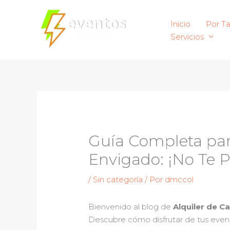
Ir
al
Inicio
Por T
contenido
Servicios
Guía Completa para
Envigado: ¡No Te 
/
Sin categoría
/ Por
dmccol
Bienvenido al blog de
Alquiler de C
Descubre cómo disfrutar de tus evento