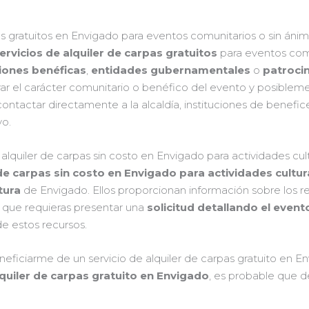
pas gratuitos en Envigado para eventos comunitarios o sin áni
ervicios de alquiler de carpas gratuitos
para eventos comu
iones benéficas
,
entidades gubernamentales
o
patroci
r el carácter comunitario o benéfico del evento y posiblemen
contactar directamente a la alcaldía, instituciones de benefic
yo.
lquiler de carpas sin costo en Envigado para actividades cul
 de carpas sin costo en Envigado para actividades cultur
tura
de Envigado. Ellos proporcionan información sobre los r
e que requieras presentar una
solicitud detallando el event
de estos recursos.
eficiarme de un servicio de alquiler de carpas gratuito en E
lquiler de carpas gratuito en Envigado
, es probable que d