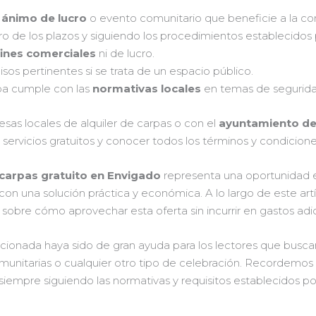
 ánimo de lucro
o evento comunitario que beneficie a la c
o de los plazos y siguiendo los procedimientos establecidos p
fines comerciales
ni de lucro.
sos pertinentes si se trata de un espacio público.
rpa cumple con las
normativas locales
en temas de segurida
sas locales de alquiler de carpas o con el
ayuntamiento de
ervicios gratuitos y conocer todos los términos y condiciones
 carpas gratuito en Envigado
representa una oportunidad e
on una solución práctica y económica. A lo largo de este artí
obre cómo aprovechar esta oferta sin incurrir en gastos adic
onada haya sido de gran ayuda para los lectores que buscan da
omunitarias o cualquier otro tipo de celebración. Recordemos q
 siempre siguiendo las normativas y requisitos establecidos p