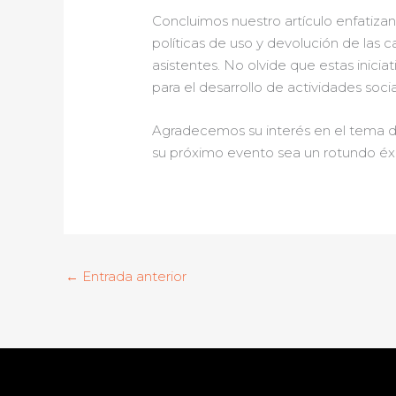
Concluimos nuestro artículo enfatiza
políticas de uso y devolución de las c
asistentes. No olvide que estas iniciat
para el desarrollo de actividades socia
Agradecemos su interés en el tema 
su próximo evento sea un rotundo éxit
←
Entrada anterior