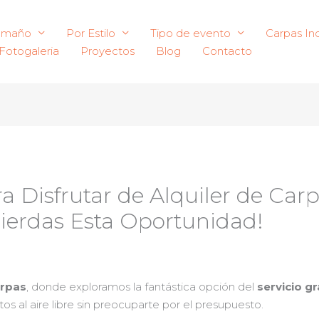
amaño
Por Estilo
Tipo de evento
Carpas Ind
Fotogaleria
Proyectos
Blog
Contacto
 Disfrutar de Alquiler de Carp
Pierdas Esta Oportunidad!
arpas
, donde exploramos la fantástica opción del
servicio g
s al aire libre sin preocuparte por el presupuesto.