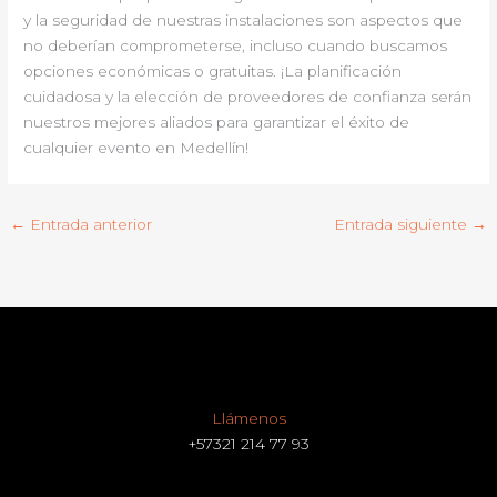
y la seguridad de nuestras instalaciones son aspectos que
no deberían comprometerse, incluso cuando buscamos
opciones económicas o gratuitas. ¡La planificación
cuidadosa y la elección de proveedores de confianza serán
nuestros mejores aliados para garantizar el éxito de
cualquier evento en Medellín!
←
Entrada anterior
Entrada siguiente
→
Llámenos
+57321 214 77 93