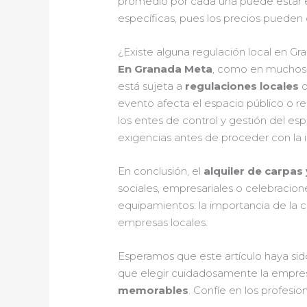
promedio por cada una puede estar 
específicas, pues los precios pueden
¿Existe alguna regulación local en Gr
En Granada Meta
, como en muchos m
está sujeta a
regulaciones locales
q
evento afecta el espacio público o r
los entes de control y gestión del es
exigencias antes de proceder con la i
En conclusión, el
alquiler de carpas
sociales, empresariales o celebracio
equipamientos: la importancia de la ca
empresas locales.
Esperamos que este artículo haya sid
que elegir cuidadosamente la empresa
memorables
. Confíe en los profesi