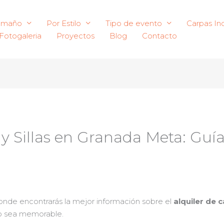
amaño
Por Estilo
Tipo de evento
Carpas Ind
Fotogaleria
Proyectos
Blog
Contacto
 y Sillas en Granada Meta: Guía
donde encontrarás la mejor información sobre el
alquiler de 
to sea memorable.