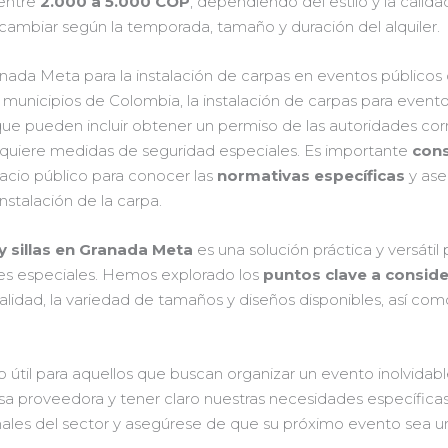
entre
2.000 a 5.000 COP
, dependiendo del estilo y la calida
 cambiar según la temporada, tamaño y duración del alquiler.
anada Meta para la instalación de carpas en eventos públicos
unicipios de Colombia, la instalación de carpas para event
ue pueden incluir obtener un permiso de las autoridades cor
equiere medidas de seguridad especiales. Es importante
cons
pacio público para conocer las
normativas específicas
y ase
nstalación de la carpa.
 y sillas en Granada Meta
es una solución práctica y versátil
nes especiales. Hemos explorado los
puntos clave a conside
lidad, la variedad de tamaños y diseños disponibles, así como e
o útil para aquellos que buscan organizar un evento inolvi
 proveedora y tener claro nuestras necesidades específicas
onales del sector y asegúrese de que su próximo evento sea 