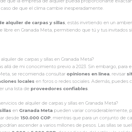
e de que la empresa de alquiler pueda proporcionarte exact
en caso de que el clima cambie inesperadamente.
de alquiler de carpas y sillas
, estás invirtiendo en un amb
ire libre en Granada Meta, permitiendo que tú y tus invitados
lquiler de carpas y sillas en Granada Meta?
 allá de mi conocimiento previo a 2023. Sin embargo, para e
a Meta, se recomienda consultar
opiniones en línea
, revisar
si
iones locales
en foros o redes sociales. Además, puedes c
er una lista de
proveedores confiables
.
vicios de alquiler de carpas y sillas en Granada Meta?
sillas
en
Granada Meta
pueden variar considerablemente, pe
zar desde
150.000 COP
, mientras que para un conjunto de 
odrían ascender a varios millones de pesos. Las sillas se suele