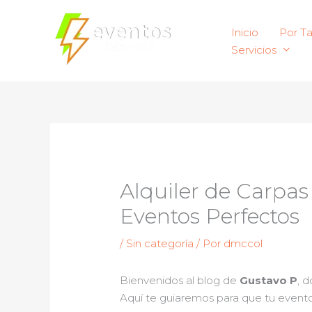
Ir
al
Inicio
Por T
contenido
Servicios
Alquiler de Carpas
Eventos Perfectos
/
Sin categoría
/ Por
dmccol
Bienvenidos al blog de
Gustavo P
, 
Aquí te guiaremos para que tu even