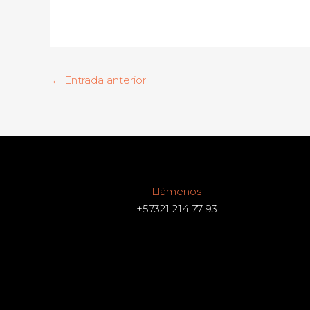
←
Entrada anterior
Llámenos
+57321 214 77 93