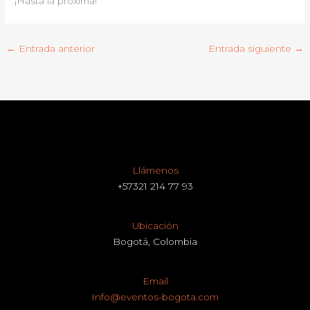
¡Hasta la próxima!
←
Entrada anterior
Entrada siguiente
→
Llámenos
+57321 214 77 93
Ubicación
Bogotá, Colombia
Email
Info@eventos-bogota.com