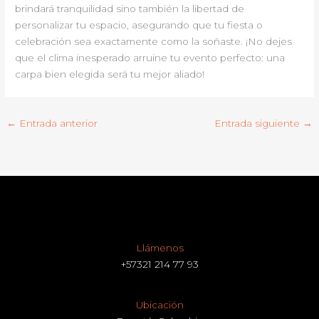
brindará tranquilidad sino también la libertad de
personalizar tu espacio, asegurando que tu fiesta o
celebración sea exactamente como la soñaste. ¡No dejes
que el clima inesperado arruine tu evento perfecto: una
carpa bien elegida será tu mejor aliado!
←
Entrada anterior
Entrada siguiente
→
Llámenos
+57321 214 77 93
Ubicación