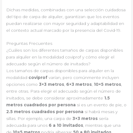
Dichas medidas, combinadas con una selección cuidadosa
del tipo de carpa de alquiler, garantizan que los eventos
puedan realizarse con mayor seguridad y adaptabilidad en
el contexto actual marcado por la presencia del Covid-19.
Preguntas Frecuentes
¿Cuáles son los diferentes tamaños de carpas disponibles
para alquiler en la modalidad coviprof y cómo elegir el
adecuado según el número de invitados?
Los tamaños de carpas disponibles para alquiler en la
modalidad
coviprof
varían, pero comúnmente incluyen
opciones como
3×3 metros
,
6×3 metros
,
10×5 metros
,
entre otras. Para elegir el adecuado según el número de
invitados, se debe considerar aproximadamente
1.5
metros cuadrados por persona
si es un evento de pie, o
2.5 metros cuadrados por persona
si habrá mesas y
sillas. Por ejemplo, una carpa de
3×3 metros
sería
adecuada para unos
6 a 10 invitados
, mientras que una
de
10×5 metros
podría albergar
50 a 80 invitados