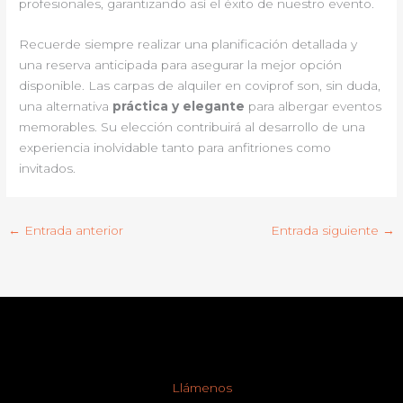
profesionales, garantizando así el éxito de nuestro evento.
Recuerde siempre realizar una planificación detallada y
una reserva anticipada para asegurar la mejor opción
disponible. Las carpas de alquiler en coviprof son, sin duda,
una alternativa
práctica y elegante
para albergar eventos
memorables. Su elección contribuirá al desarrollo de una
experiencia inolvidable tanto para anfitriones como
invitados.
←
Entrada anterior
Entrada siguiente
→
Llámenos