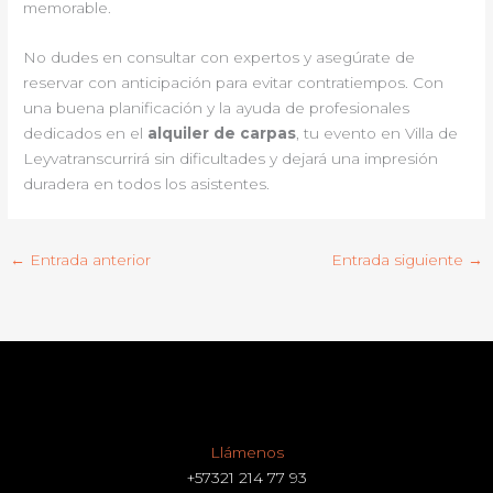
memorable.
No dudes en consultar con expertos y asegúrate de
reservar con anticipación para evitar contratiempos. Con
una buena planificación y la ayuda de profesionales
dedicados en el
alquiler de carpas
, tu evento en Villa de
Leyvatranscurrirá sin dificultades y dejará una impresión
duradera en todos los asistentes.
←
Entrada anterior
Entrada siguiente
→
Llámenos
+57321 214 77 93