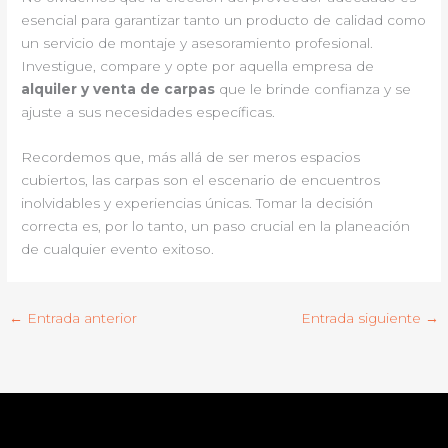
esencial para garantizar tanto un producto de calidad como
un servicio de montaje y asesoramiento profesional.
Investigue, compare y opte por aquella empresa de
alquiler y venta de carpas
que le brinde confianza y se
ajuste a sus necesidades específicas.
Recordemos que, más allá de ser meros espacios
cubiertos, las carpas son el escenario de encuentros
inolvidables y experiencias únicas. Tomar la decisión
correcta es, por lo tanto, un paso crucial en la planeación
de cualquier evento exitoso.
←
Entrada anterior
Entrada siguiente
→