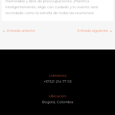
memorable y libre de preocupaciones. ¡Planifica
inteligentemente, elige con cuidado y tu evento será
recordado como la estrella de todas las reuniones!
←
Entrada anterior
Entrada siguiente
→
Llámenos
+57321 214 77 93
Ubicación
Bogotá, Colombia