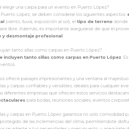
l elegir una carpa para un evento en Puerto López?
n Puerto López, se deben considerar los siguientes aspectos:
al
(viento, lluvia, exposición al sol), el
tipo de terreno
donde se
aire libre. Además, es importante asegurarse de que el prov
e y desmontaje profesional
.
cluyan tanto sillas como carpas en Puerto López?
e incluyen tanto sillas como carpas en Puerto López
. E
eventos.
os ofrece paisajes impresionantes y una ventana al majestu
las y carpas confiables y versátiles, ideales para cualquier 
s diferentes empresas que ofrecen estos servicios destacando
ctaculares
para bodas, reuniones sociales, eventos corporati
 sillas y carpas en Puerto López garantiza no solo comodidad pa
protegido de las inclemencias del clima, permitiéndote disfru
jor se adapte a tus necesidades y presupuesto, y asegúrate 