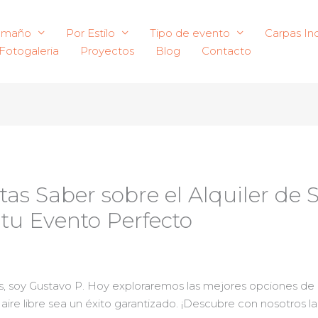
amaño
Por Estilo
Tipo de evento
Carpas Ind
Fotogaleria
Proyectos
Blog
Contacto
as Saber sobre el Alquiler de S
tu Evento Perfecto
as, soy Gustavo P. Hoy exploraremos las mejores opciones de
l aire libre sea un éxito garantizado. ¡Descubre con nosotros 