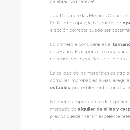
celebración merece!
### Descubre las Mejores Opciones de
En Puerto López, la búsqueda de
opc
elección correcta puede ser determin
Lo primero a considerar es el
tamaño
necesarios. Es importante asegurarse
necesidades específicas del evento.
La calidad de los materiales es otro 
como las improbables lluvias, aseguran
estables
, preferiblemente con dise
No menos importante es la experienci
mercado de
alquiler de sillas y car
previos pueden ser un excelente refe