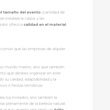
el tamaño del evento
(cantidad de
 instalará la carpa, y las
eedor ofrezca
calidad en el material
s común que las empresas de alquiler
oso mundo marino, sino que también
evento que desees organizar en este
 su calidad, adaptabilidad y la
vos o fiestas temáticas.
ra tus invitados, sino también la
tar plenamente de la belleza natural
de que tu evento sea tanto un
éxito