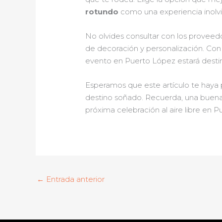
rotundo
como una experiencia inolvid
No olvides consultar con los proveed
de decoración y personalización. Con l
evento en Puerto López estará destinad
Esperamos que este artículo te haya 
destino soñado. Recuerda, una buena 
próxima celebración al aire libre en
←
Entrada anterior