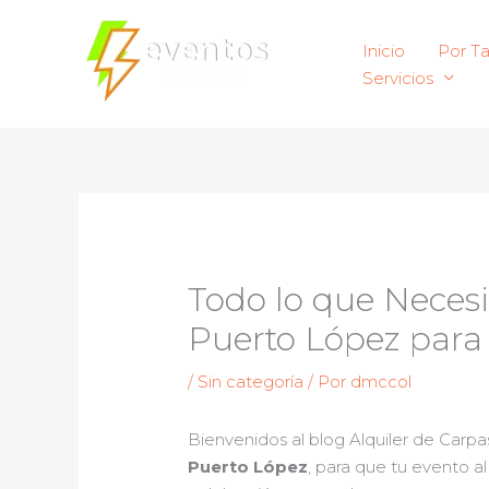
Ir
al
Inicio
Por T
contenido
Servicios
Todo lo que Necesit
Puerto López para 
/
Sin categoría
/ Por
dmccol
Bienvenidos al blog Alquiler de Carp
Puerto López
, para que tu evento a