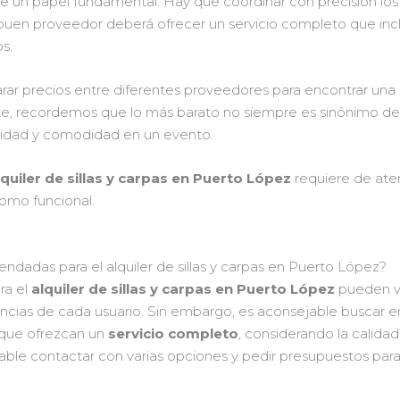
iene un papel fundamental. Hay que coordinar con precisión l
 buen proveedor deberá ofrecer un servicio completo que inclu
s.
r precios entre diferentes proveedores para encontrar una
te, recordemos que lo más barato no siempre es sinónimo d
uridad y comodidad en un evento.
lquiler de sillas y carpas en Puerto López
requiere de aten
omo funcional.
dadas para el alquiler de sillas y carpas en Puerto López?
ra el
alquiler de sillas y carpas en Puerto López
pueden va
encias de cada usuario. Sin embargo, es aconsejable buscar 
y que ofrezcan un
servicio completo
, considerando la calidad 
able contactar con varias opciones y pedir presupuestos para