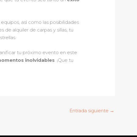
equipos, así como las posibilidades
de alquiler de carpas y sillas, tu
trellas.
anificar tu próximo evento en este
omentos inolvidables
. ¡Que tu
Entrada siguiente
→