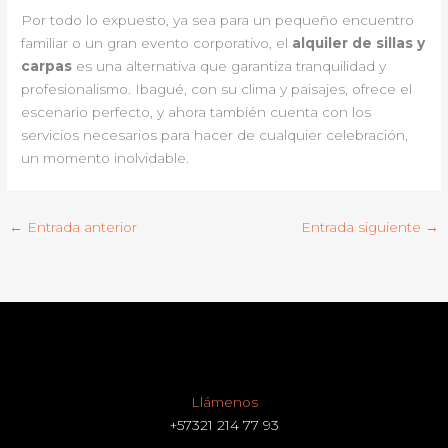
Por todo lo expuesto, ya sea para un pequeño encuentro
familiar o un gran evento corporativo, el
alquiler de sillas y
carpas
es una alternativa que garantiza tranquilidad y
profesionalismo. Ibagué, con su clima y paisajes, ofrece el
escenario perfecto, y ahora también cuenta con los
servicios necesarios para hacer de cualquier celebración,
un momento inolvidable.
←
Entrada anterior
Entrada siguiente
→
Llámenos
+57321 214 77 93