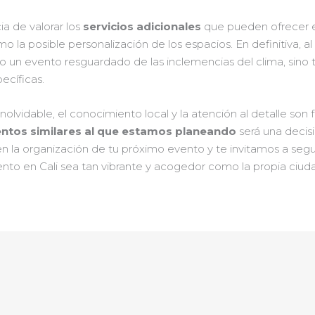
a de valorar los
servicios adicionales
que pueden ofrecer e
 la posible personalización de los espacios. En definitiva, al o
lo un evento resguardado de las inclemencias del clima, si
ecíficas.
lvidable, el conocimiento local y la atención al detalle son 
ntos similares al que estamos planeando
será una decis
e en la organización de tu próximo evento y te invitamos a seg
vento en Cali sea tan vibrante y acogedor como la propia ciud