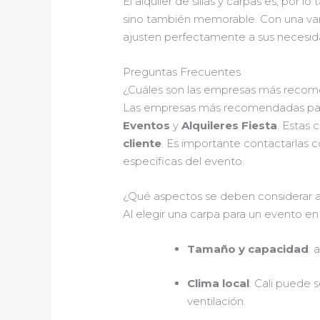
El alquiler de sillas y carpas es, por 
sino también memorable. Con una var
ajusten perfectamente a sus necesidad
Preguntas Frecuentes
¿Cuáles son las empresas más recomend
Las empresas más recomendadas para
Eventos
y
Alquileres Fiesta
. Estas
cliente
. Es importante contactarlas c
específicas del evento.
¿Qué aspectos se deben considerar al
Al elegir una carpa para un evento en
Tamaño y capacidad
: 
Clima local
: Cali puede 
ventilación.