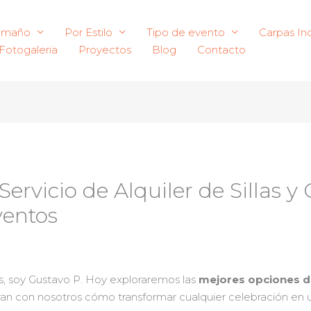
amaño
Por Estilo
Tipo de evento
Carpas Ind
Fotogaleria
Proyectos
Blog
Contacto
ervicio de Alquiler de Sillas y
ventos
as, soy Gustavo P. Hoy exploraremos las
mejores opciones de 
ran con nosotros cómo transformar cualquier celebración en