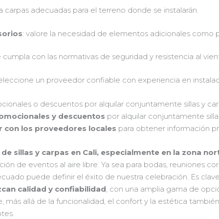
ija carpas adecuadas para el terreno donde se instalarán.
orios
: valore la necesidad de elementos adicionales como pa
e cumpla con las normativas de seguridad y resistencia al vien
seleccione un proveedor confiable con experiencia en instalac
ionales o descuentos por alquilar conjuntamente sillas y car
romocionales y descuentos
por alquilar conjuntamente silla
r con los proveedores locales
para obtener información pre
r de sillas y carpas en Cali, especialmente en la zona nor
ción de eventos al aire libre. Ya sea para bodas, reuniones cor
ecuado puede definir el éxito de nuestra celebración. Es cla
an calidad y confiabilidad
, con una amplia gama de opci
más allá de la funcionalidad, el confort y la estética tambié
ntes.