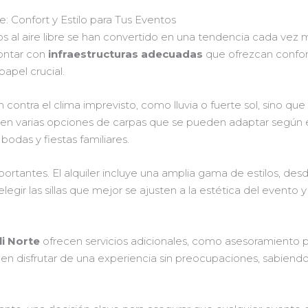
te: Confort y Estilo para Tus Eventos
os al aire libre se han convertido en una tendencia cada vez m
contar con
infraestructuras adecuadas
que ofrezcan confort 
apel crucial.
 contra el clima imprevisto, como lluvia o fuerte sol, sino 
sten varias opciones de carpas que se pueden adaptar según e
odas y fiestas familiares.
importantes. El alquiler incluye una amplia gama de estilos, de
elegir las sillas que mejor se ajusten a la estética del even
li Norte
ofrecen servicios adicionales, como asesoramiento p
eden disfrutar de una experiencia sin preocupaciones, sabiendo