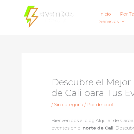
Ir
al
Inicio
Por T
contenido
Servicios
Descubre el Mejor S
de Cali para Tus E
/
Sin categoría
/ Por
dmccol
Bienvenidos al blog Alquiler de Carp
eventos en el
norte de Cali
. Descub