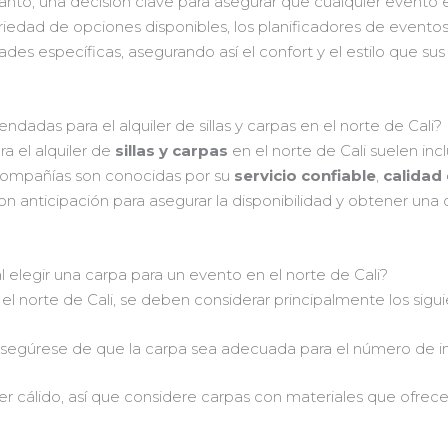
lo tanto, una decisión clave para asegurar que cualquier evento
iedad de opciones disponibles, los planificadores de evento
es específicas, asegurando así el confort y el estilo que su
adas para el alquiler de sillas y carpas en el norte de Cali?
 el alquiler de
sillas y carpas
en el norte de Cali suelen incl
 compañías son conocidas por su
servicio confiable
,
calidad
on anticipación para asegurar la disponibilidad y obtener una
 elegir una carpa para un evento en el norte de Cali?
 el norte de Cali, se deben considerar principalmente los sigu
asegúrese de que la carpa sea adecuada para el número de in
ser cálido, así que considere carpas con materiales que ofrec