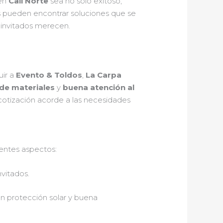
 en
Cali Norte
sea no solo exitoso,
s pueden encontrar soluciones que se
s invitados merecen.
uir a
Evento & Toldos
,
La Carpa
 de materiales
y
buena atención al
 cotización acorde a las necesidades
ientes aspectos:
vitados.
en protección solar y buena