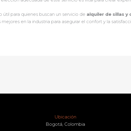
 útil para quienes buscan un servicio de
alquiler de sillas y
ejores en la industria para asegurar el confort y la satisfac
Ubicación
Bogotá, Colombia