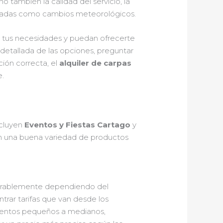
ino también la calidad del servicio, la
peradas como cambios meteorológicos.
n tus necesidades y puedan ofrecerte
 detallada de las opciones, preguntar
ción correcta, el
alquiler de carpas
e.
ncluyen
Eventos y Fiestas Cartago
y
 una buena variedad de productos
erablemente dependiendo del
ntrar tarifas que van desde los
eventos pequeños a medianos,