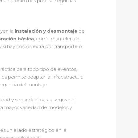
er un precio más preciso según las
yen la
instalación y desmontaje
de
ración básica
, como mantelería o
 si hay costos extra por transporte o
práctica para todo tipo de eventos,
les permite adaptar la infraestructura
legancia del montaje.
dad y seguridad, para asegurar el
 una mayor variedad de modelos y
s un aliado estratégico en la
encias inolvidables.