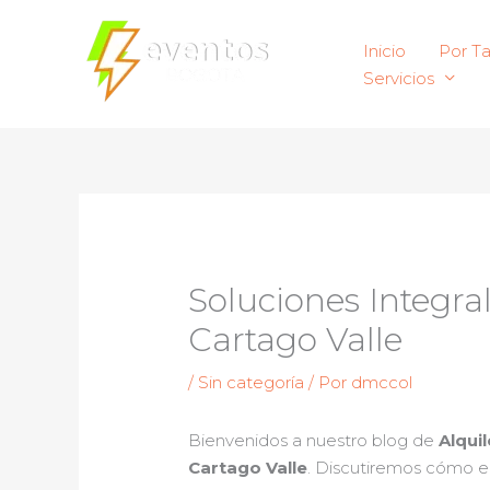
Ir
al
Inicio
Por T
contenido
Servicios
Soluciones Integral
Cartago Valle
/
Sin categoría
/ Por
dmccol
Bienvenidos a nuestro blog de
Alqui
Cartago Valle
. Discutiremos cómo el