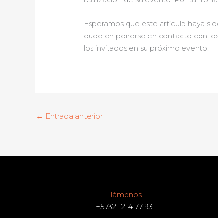
Esperamos que este artículo haya sido
dude en ponerse en contacto con los m
los invitados en su próximo evento.
←
Entrada anterior
Llámenos
+57321 214 77 93