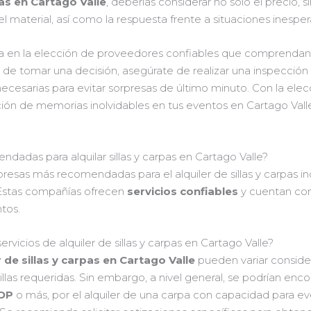
las en Cartago Valle
, deberías considerar no solo el precio, s
l material, así como la respuesta frente a situaciones ines
ica en la elección de proveedores confiables que comprenda
 de tomar una decisión, asegúrate de realizar una inspección
necesarias para evitar sorpresas de último minuto. Con la elec
ción de memorias inolvidables en tus eventos en Cartago Vall
adas para alquilar sillas y carpas en Cartago Valle?
presas más recomendadas para el alquiler de sillas y carpas i
 Estas compañías ofrecen
servicios confiables
y cuentan con
tos.
vicios de alquiler de sillas y carpas en Cartago Valle?
r de sillas y carpas en Cartago Valle
pueden variar consid
llas requeridas. Sin embargo, a nivel general, se podrían enco
COP
o más, por el alquiler de una carpa con capacidad para 