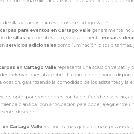
 Se recomienda solicitar cotizaciones específicas para obten
 de sillas y carpas para eventos en Cartago Valle?
 y carpas para eventos en Cartago Valle
generalmente inclu
ado de
sillas
acorde al evento, y posiblemente
mesas
y
deco
cen
servicios adicionales
como iluminación, pisos o tarimas, y
y carpas en Cartago Valle
representa una solución versátil y 
des celebraciones al aire libre. La gama de opciones disponib
 ocasión, garantizando la comodidad de los asistentes y la e
a de optar por proveedores con buen récord de servicio, cali
omienda planificar con anticipación para poder elegir entre
biente deseado.
er en Cartago Valle
es mucho más que un simple proveedor; e
a elección adecuada de este servicio es vital para crear experi