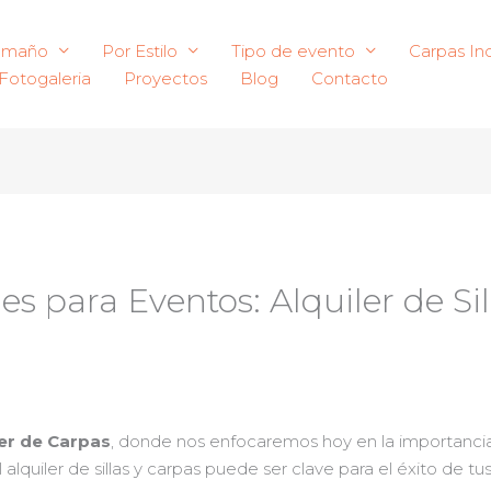
amaño
Por Estilo
Tipo de evento
Carpas Ind
Fotogaleria
Proyectos
Blog
Contacto
es para Eventos: Alquiler de Si
ler de Carpas
, donde nos enfocaremos hoy en la importancia 
 alquiler de sillas y carpas puede ser clave para el éxito de 