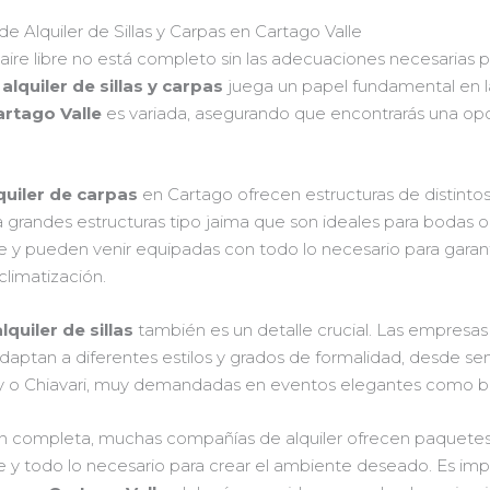
 Alquiler de Sillas y Carpas en Cartago Valle
 aire libre no está completo sin las adecuaciones necesarias p
l
alquiler de sillas y carpas
juega un papel fundamental en l
artago Valle
es variada, asegurando que encontrarás una opc
quiler de carpas
en Cartago ofrecen estructuras de distinto
 grandes estructuras tipo jaima que son ideales para bodas o
 y pueden venir equipadas con todo lo necesario para garant
climatización.
alquiler de sillas
también es un detalle crucial. Las empresas
daptan a diferentes estilos y grados de formalidad, desde senc
fany o Chiavari, muy demandadas en eventos elegantes como b
n completa, muchas compañías de alquiler ofrecen paquetes q
ile y todo lo necesario para crear el ambiente deseado. Es i