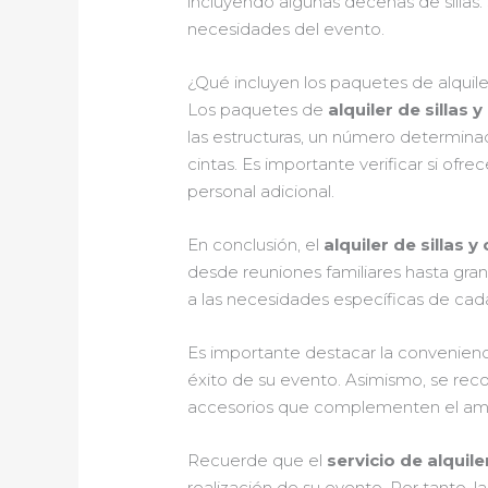
incluyendo algunas decenas de sillas.
necesidades del evento.
¿Qué incluyen los paquetes de alquiler
Los paquetes de
alquiler de sillas
las estructuras, un número determin
cintas. Es importante verificar si ofre
personal adicional.
En conclusión, el
alquiler de sillas 
desde reuniones familiares hasta gran
a las necesidades específicas de cada
Es importante destacar la convenienci
éxito de su evento. Asimismo, se rec
accesorios que complementen el am
Recuerde que el
servicio de alquil
realización de su evento. Por tanto, l