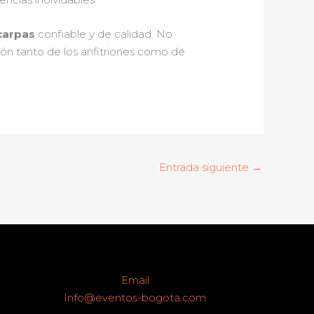
 carpas
confiable y de calidad. No
ción tanto de los anfitriones como de
Entrada siguiente
→
Email
Info@eventos-bogota.com