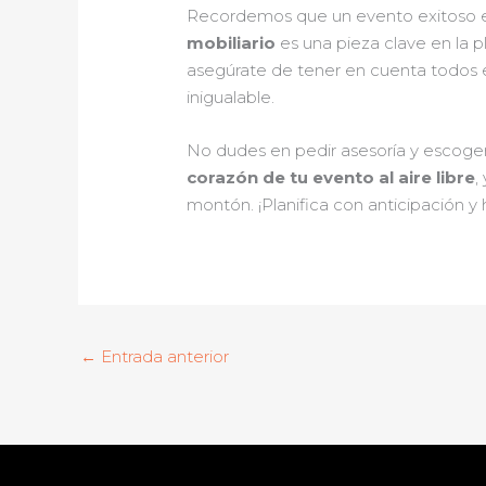
Recordemos que un evento exitoso est
mobiliario
es una pieza clave en la p
asegúrate de tener en cuenta todos e
inigualable.
No dudes en pedir asesoría y escoger
corazón de tu evento al aire libre
,
montón. ¡Planifica con anticipación 
←
Entrada anterior