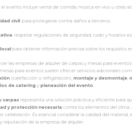
si el evento incluye venta de comida, música en vivo u otras a
dad civil
: para protegerse contra daños a terceros.
ativa
: respetar regulaciones de seguridad, ruido y horarios e
local
para obtener información precisa sobre los requisitos es
ecer las empresas de alquiler de carpas y mesas para eventos
 mesas para eventos suelen ofrecer servicios adicionales co
ción
(calefacción o refrigeración),
montaje y desmontaje
,
m
cios de catering
y
planeación del evento
.
y carpas
representa una solución práctica y eficiente para q
d y protección necesaria
contra los elementos del clima
er celebración. Es esencial considerar la calidad del materia
 y reputación de la empresa de alquiler.