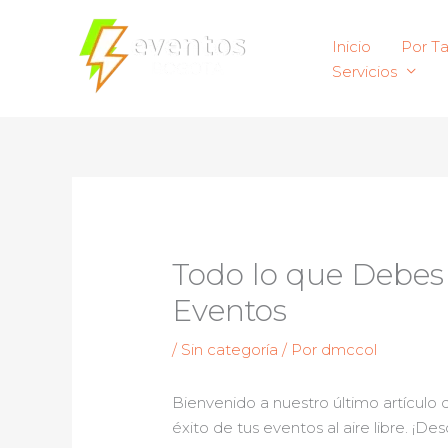
Ir
al
Inicio
Por T
contenido
Servicios
Todo lo que Debes 
Eventos
/
Sin categoría
/ Por
dmccol
Bienvenido a nuestro último artícul
éxito de tus eventos al aire libre. ¡D