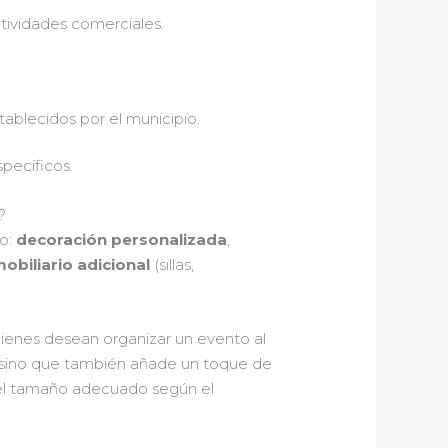
ctividades comerciales.
stablecidos por el municipio.
pecíficos.
?
mo:
decoración personalizada
,
obiliario adicional
(sillas,
uienes desean organizar un evento al
, sino que también añade un toque de
l, el tamaño adecuado según el