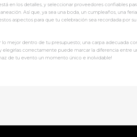
á en los detalles, y seleccionar proveedores confiables par
laneación. Así que, ya sea una boda, un cumpleaños, una feria
stos aspectos para que tu celebración sea recordada por su 
 lo mejor dentro de tu presupuesto; una carpa adecuada con l
 y elegirlas correctamente puede marcar la diferencia entre
y haz de tu evento un momento único e inolvidable!