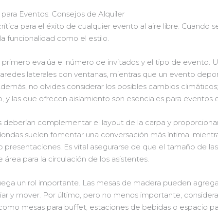
para Eventos: Consejos de Alquiler
rítica para el éxito de cualquier evento al aire libre. Cuando s
a funcionalidad como el estilo.
, primero evalúa el número de invitados y el tipo de evento.
paredes laterales con ventanas, mientras que un evento depo
Además, no olvides considerar los posibles cambios climáticos
no, y las que ofrecen aislamiento son esenciales para eventos 
as deberían complementar el layout de la carpa y proporcionar
edondas suelen fomentar una conversación más íntima, mientras
 presentaciones. Es vital asegurarse de que el tamaño de la
 área para la circulación de los asistentes.
ega un rol importante. Las mesas de madera pueden agregar 
piar y mover. Por último, pero no menos importante, considera l
 como mesas para buffet, estaciones de bebidas o espacio pa