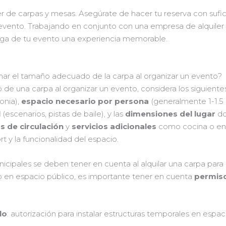
ler de carpas y mesas. Asegúrate de hacer tu reserva con sufi
vento. Trabajando en conjunto con una empresa de alquiler 
ga de tu evento una experiencia memorable.
ionar el tamaño adecuado de la carpa al organizar un evento?
e una carpa al organizar un evento, considera los siguientes 
onia),
espacio necesario por persona
(generalmente 1-1.5 
l
(escenarios, pistas de baile), y las
dimensiones del lugar
do
s de circulación
y
servicios adicionales
como cocina o ent
t y la funcionalidad del espacio.
nicipales se deben tener en cuenta al alquilar una carpa par
to en espacio público, es importante tener en cuenta
permiso
lo
: autorización para instalar estructuras temporales en espac