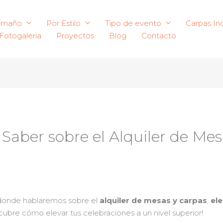
amaño
Por Estilo
Tipo de evento
Carpas Ind
Fotogaleria
Proyectos
Blog
Contacto
Saber sobre el Alquiler de Mes
o donde hablaremos sobre el
alquiler de mesas y carpas
,
el
escubre cómo elevar tus celebraciones a un nivel superior!