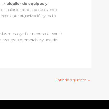
a el
alquiler de equipos y
 o cualquier otro tipo de evento,
excelente organización y estilo
as mesas y sillas necesarias son el
 un recuerdo memorable y uno del
Entrada siguiente
→