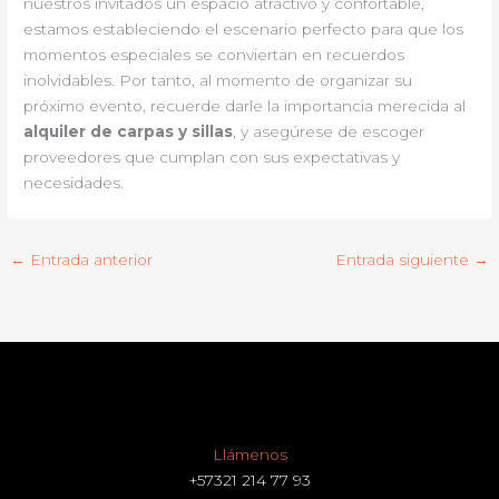
nuestros invitados un espacio atractivo y confortable,
estamos estableciendo el escenario perfecto para que los
momentos especiales se conviertan en recuerdos
inolvidables. Por tanto, al momento de organizar su
próximo evento, recuerde darle la importancia merecida al
alquiler de carpas y sillas
, y asegúrese de escoger
proveedores que cumplan con sus expectativas y
necesidades.
←
Entrada anterior
Entrada siguiente
→
Llámenos
+57321 214 77 93