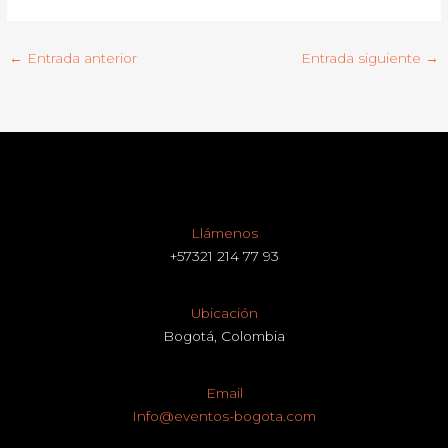
←
Entrada anterior
Entrada siguiente
→
Llámenos
+57321 214 77 93
Ubicación
Bogotá, Colombia
Email
Info@eventos-bogota.com