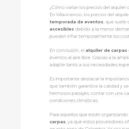
¿Cómo varían los precios del alquiler
En Villavicencio, los precios del alq
temporada de eventos
, que suele 
accesibles
debido a la menor demand
pueden inflar temporalmente los cost
En conclusión, el
alquiler de carpas 
eventos al aire libre. Gracias a la a
adapte tanto a sus necesidades espec
Es importante destacar la importancia
que también garantice la calidad y seg
hermosos paisajes, contar con una car
condiciones climáticas.
Para aquellos que están organizando
carpas
, ya que estos proveedores of
en esta zona de Colombia. Ya sea par