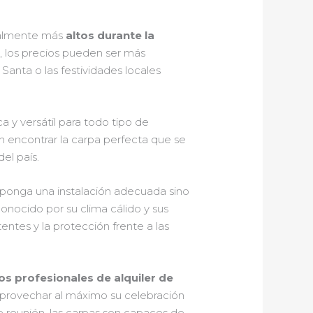
eralmente más
altos durante la
o, los precios pueden ser más
nta o las festividades locales
 y versátil para todo tipo de
en encontrar la carpa perfecta que se
el país.
ponga una instalación adecuada sino
conocido por su clima cálido y sus
entes y la protección frente a las
os profesionales de alquiler de
 aprovechar al máximo su celebración
e reunión, las carpas son capaces de