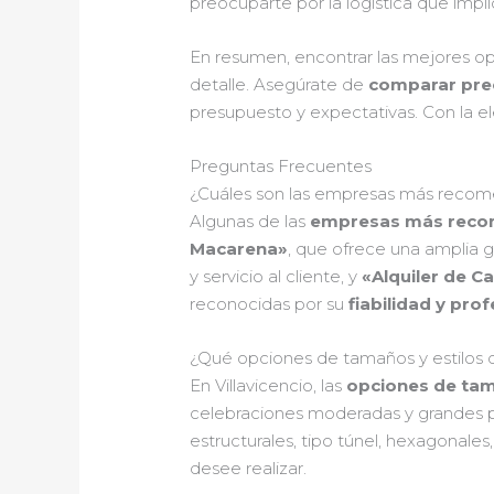
preocuparte por la logística que impl
En resumen, encontrar las mejores opc
detalle. Asegúrate de
comparar prec
presupuesto y expectativas. Con la ele
Preguntas Frecuentes
¿Cuáles son las empresas más recomen
Algunas de las
empresas más recome
Macarena»
, que ofrece una amplia 
y servicio al cliente, y
«Alquiler de C
reconocidas por su
fiabilidad y pro
¿Qué opciones de tamaños y estilos de
En Villavicencio, las
opciones de ta
celebraciones moderadas y grandes 
estructurales, tipo túnel, hexagonale
desee realizar.