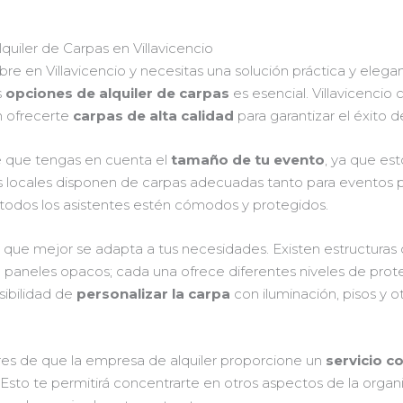
uiler de Carpas en Villavicencio
ibre en Villavicencio y necesitas una solución práctica y elega
s
opciones de alquiler de carpas
es esencial. Villavicencio
 ofrecerte
carpas de alta calidad
para garantizar el éxito d
nte que tengas en cuenta el
tamaño de tu evento
, ya que es
as locales disponen de carpas adecuadas tanto para evento
odos los asistentes estén cómodos y protegidos.
a
que mejor se adapta a tus necesidades. Existen estructuras 
n paneles opacos; cada una ofrece diferentes niveles de prot
sibilidad de
personalizar la carpa
con iluminación, pisos y 
es de que la empresa de alquiler proporcione un
servicio c
Esto te permitirá concentrarte en otros aspectos de la organ