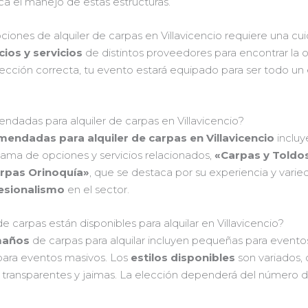
ica el manejo de estas estructuras.
iones de alquiler de carpas en Villavicencio requiere una cui
ios y servicios
de distintos proveedores para encontrar la 
cción correcta, tu evento estará equipado para ser todo un éx
dadas para alquiler de carpas en Villavicencio?
ndadas para alquiler de carpas en Villavicencio
inclu
gama de opciones y servicios relacionados,
«Carpas y Toldo
arpas Orinoquía»
, que se destaca por su experiencia y vari
fesionalismo
en el sector.
 carpas están disponibles para alquilar en Villavicencio?
maños
de carpas para alquilar incluyen pequeñas para evento
para eventos masivos. Los
estilos disponibles
son variados,
s, transparentes y jaimas. La elección dependerá del número d