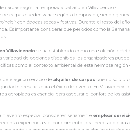
 de carpas según la temporada del año en Villavicencio?
uiler de carpas pueden variar según la temporada, siendo gen
coincidir con épocas secas y festivas. Durante el resto del añ
a. Es importante considerar que períodos como la Semana Sa
os.
en Villavicencio
se ha establecido como una solución práctica
mplia variedad de opciones disponibles, los organizadores pued
íficas como al contexto ambiental de esta hermosa región d
 de elegir un servicio de
alquiler de carpas
que no solo pro
uridad necesarias para el éxito del evento. En Villavicencio, 
pa apropiada es esencial para asegurar el confort de los asist
 un evento especial, consideren seriamente
emplear servici
recen la experiencia y el conocimiento local necesario para
a una boda, un encuentro corporativo o cualquier otro tipo d