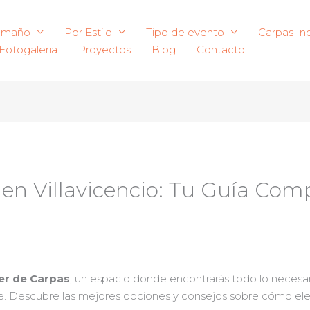
amaño
Por Estilo
Tipo de evento
Carpas Ind
Fotogaleria
Proyectos
Blog
Contacto
 en Villavicencio: Tu Guía Com
ler de Carpas
, un espacio donde encontrarás todo lo necesa
 Descubre las mejores opciones y consejos sobre cómo elegi