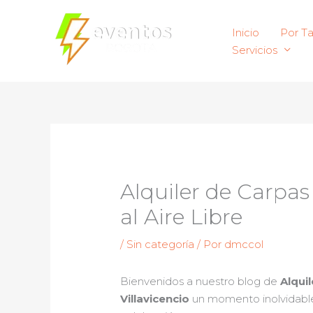
Ir
al
Inicio
Por T
contenido
Servicios
Alquiler de Carpas
al Aire Libre
/
Sin categoría
/ Por
dmccol
Bienvenidos a nuestro blog de
Alqui
Villavicencio
un momento inolvidable.