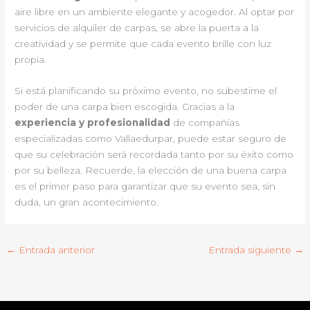
aire libre en un ambiente elegante y acogedor. Al optar por
servicios de alquiler de carpas, se abre la puerta a la
creatividad y se permite que cada evento brille con luz
propia.
Si está planificando su próximo evento, no subestime el
poder de una carpa bien escogida. Gracias a la
experiencia y profesionalidad
de compañías
especializadas como Vallaedurpar, puede estar seguro de
que su celebración será recordada tanto por su éxito como
por su belleza. Recuerde, la elección de una buena carpa
es el primer paso para garantizar que su evento sea, sin
duda, un gran acontecimiento.
←
Entrada anterior
Entrada siguiente
→