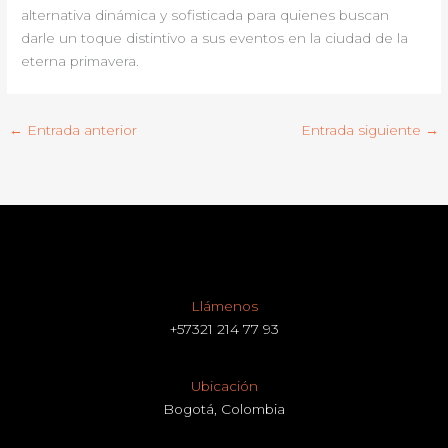
alternativa dinámica y sofisticada para quienes buscan
darle un toque distintivo a sus eventos en la ciudad de la
eterna primavera.
←
Entrada anterior
Entrada siguiente
→
Llámenos
+57321 214 77 93
Ubicación
Bogotá, Colombia