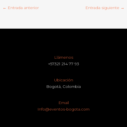
←
Entrada anterior
Entrada siguiente
→
Llámenos
+57321 214 77 93
Ubicación
Bogotá, Colombia
Email
Info@eventos-bogota.com