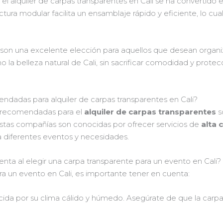
 el alquiler de carpas transparentes en Cali se ha convertido 
uctura modular facilita un ensamblaje rápido y eficiente, lo c
 son una excelente elección para aquellos que desean organ
la belleza natural de Cali, sin sacrificar comodidad y protec
dadas para alquiler de carpas transparentes en Cali?
s recomendadas para el
alquiler de carpas transparentes
s
Estas compañías son conocidas por ofrecer servicios de
alta 
 diferentes eventos y necesidades.
ta al elegir una carpa transparente para un evento en Cali?
a un evento en Cali, es importante tener en cuenta:
ocida por su clima cálido y húmedo. Asegúrate de que la carpa 