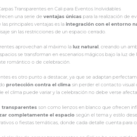
arpas Transparentes en Cali para Eventos Inolvidables
frecen una serie de
ventajas únicas
para la realización de e
as principales ventajas es la
integración con el entorno n
isaje sin las restricciones de un espacio cerrado.
parentes aprovechan al máximo la
luz natural
, creando un amb
spacios se transforman en escenarios mágicos bajo la luz de l
nte romántico o de celebración.
rentes es otro punto a destacar, ya que se adaptan perfectam
ndo
protección contra el clima
sin perder el contacto visual c
e el clima puede variar y la celebración no debe verse afec
 transparentes
son como lienzos en blanco que ofrecen infin
zar completamente el espacio
según el tema y estilo des
ativos o fiestas temáticas, donde cada detalle cuenta para cr