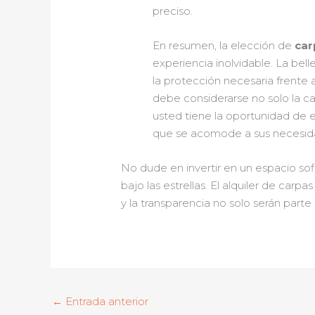
preciso.
En resumen, la elección de
car
experiencia inolvidable. La bel
la protección necesaria frente 
debe considerarse no solo la ca
usted tiene la oportunidad de 
que se acomode a sus necesid
No dude en invertir en un espacio so
bajo las estrellas. El alquiler de car
y la transparencia no solo serán part
←
Entrada anterior