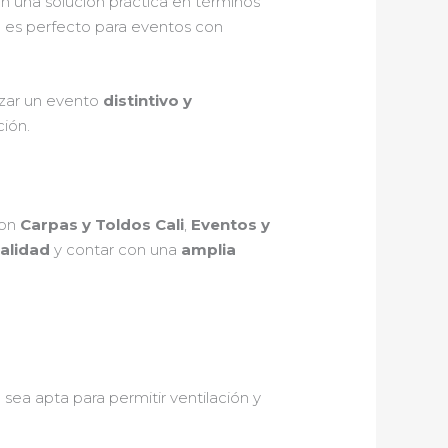
en una solución práctica en términos
ual es perfecto para eventos con
izar un evento
distintivo y
ción.
on
Carpas y Toldos Cali
,
Eventos y
calidad
y contar con una
amplia
sea apta para permitir ventilación y