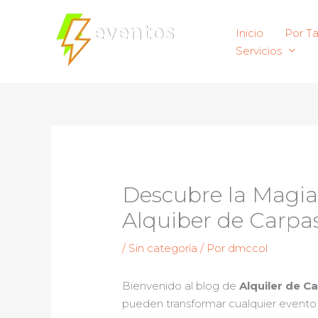
Ir
al
Inicio
Por T
contenido
Servicios
Descubre la Magia 
Alquiber de Carpas
/
Sin categoría
/ Por
dmccol
Bienvenido al blog de
Alquiler de C
pueden transformar cualquier evento al