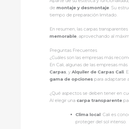
Aparte de su estética y funcionalidad,
de
montaje y desmontaje
. Su estr
tiempo de preparación limitado.
En resumen, las carpas transparentes
memorable
, aprovechando al máximo 
Preguntas Frecuentes
¿Cuáles son las empresas más recomen
En Cali, algunas de las empresas má
Carpas
, y
Alquiler de Carpas Cali
. 
gama de opciones
para adaptarse a
¿Qué aspectos se deben tener en cuen
Al elegir una
carpa transparente
par
Clima local
: Cali es con
proteger del sol intenso.