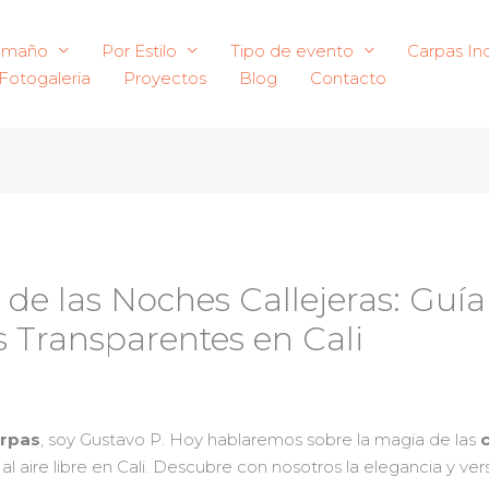
amaño
Por Estilo
Tipo de evento
Carpas Ind
Fotogaleria
Proyectos
Blog
Contacto
de las Noches Callejeras: Guí
 Transparentes en Cali
arpas
, soy Gustavo P. Hoy hablaremos sobre la magia de las
 aire libre en Cali. Descubre con nosotros la elegancia y vers