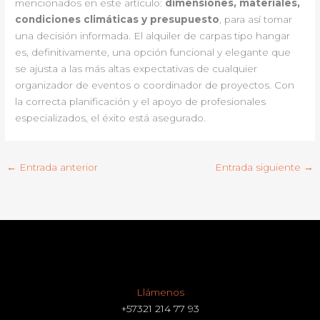
mencionados en este artículo:
dimensiones, materiales,
condiciones climáticas y presupuesto
, para así tomar
una decisión informada. El alquiler de carpas tipo hangar
es, definitivamente, una opción funcional y elegante que
se ajusta a las más altas expectativas de cualquier
organizador de eventos o coordinador de proyectos. Con
la correcta planificación y el apoyo de profesionales
especializados, el éxito está asegurado.
←
Entrada anterior
Entrada siguiente
→
Llámenos
+57321 214 77 93