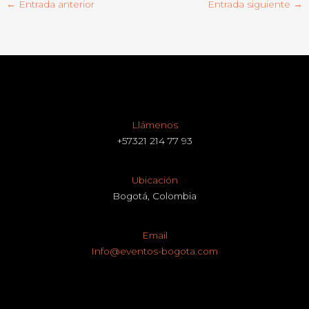
←
Entrada anterior
Entrada siguiente
→
Llámenos
+57321 214 77 93
Ubicación
Bogotá, Colombia
Email
Info@eventos-bogota.com