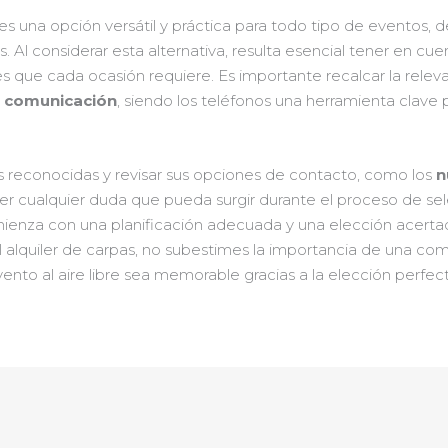
es una opción versátil y práctica para todo tipo de eventos, 
s. Al considerar esta alternativa, resulta esencial tener en c
nales que cada ocasión requiere. Es importante recalcar la rele
e comunicación
, siendo los teléfonos una herramienta clave
 reconocidas y revisar sus opciones de contacto, como los
n
r cualquier duda que pueda surgir durante el proceso de sele
nza con una planificación adecuada y una elección acertada 
el alquiler de carpas, no subestimes la importancia de una comu
vento al aire libre sea memorable gracias a la elección perfec