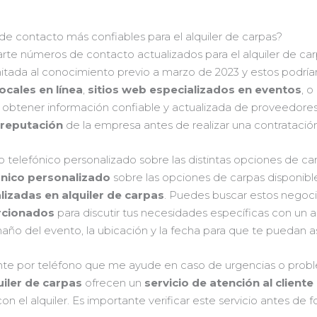
de contacto más confiables para el alquiler de carpas?
rte números de contacto actualizados para el alquiler de ca
mitada al conocimiento previo a marzo de 2023 y estos podrí
ocales en línea
,
sitios web especializados en eventos
, 
 obtener información confiable y actualizada de proveedore
a
reputación
de la empresa antes de realizar una contratación
lefónico personalizado sobre las distintas opciones de carp
nico personalizado
sobre las opciones de carpas disponible
izadas en alquiler de carpas
. Puedes buscar estos negocio
rcionados
para discutir tus necesidades específicas con un 
ño del evento, la ubicación y la fecha para que te puedan a
iente por teléfono que me ayude en caso de urgencias o probl
uiler de carpas
ofrecen un
servicio de atención al cliente
 el alquiler. Es importante verificar este servicio antes de fo