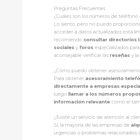
Preguntas Frecuentes
¿Cuáles son los números de teléfono 
Lo siento, pero no puedo proporciona
acceder a datos actualizados está li
recomiendo
consultar directorios l
sociales
y
foros
especializados para
aconsejable verificar las
reseñas
y l
¿Cómo puedo obtener asesoramiento te
Para obtener
asesoramiento telefó
directamente a empresas especial
luego
llamar a los números propo
información relevante
como el tama
¿Existe un servicio de atención al cl
Sí, la mayoría de las empresas de
alq
urgencias o problemas relacionados con