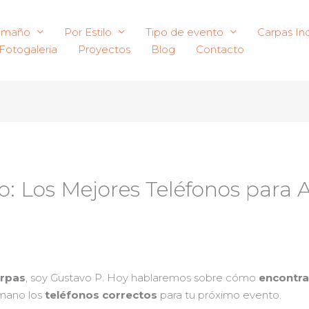
amaño
Por Estilo
Tipo de evento
Carpas Ind
Fotogaleria
Proyectos
Blog
Contacto
: Los Mejores Teléfonos para A
arpas
, soy Gustavo P. Hoy hablaremos sobre cómo
encontrar
 mano los
teléfonos correctos
para tu próximo evento.