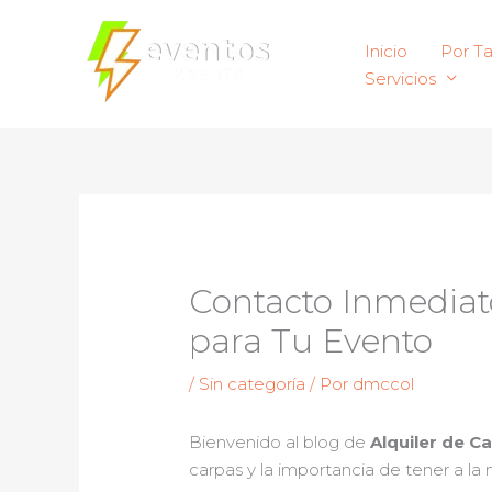
Ir
al
Inicio
Por T
contenido
Servicios
Contacto Inmediato
para Tu Evento
/
Sin categoría
/ Por
dmccol
Bienvenido al blog de
Alquiler de C
carpas y la importancia de tener a la