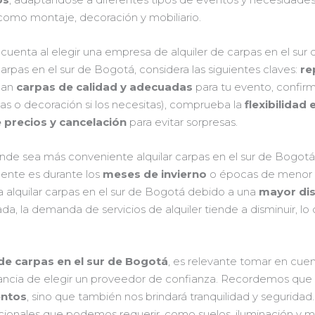
omo montaje, decoración y mobiliario.
uenta al elegir una empresa de alquiler de carpas en el sur
arpas en el sur de Bogotá, considera las siguientes claves:
re
can
carpas de calidad y adecuadas
para tu evento, confir
as o decoración si los necesitas), comprueba la
flexibilidad
e precios y cancelación
para evitar sorpresas.
de sea más conveniente alquilar carpas en el sur de Bogotá 
ente es durante los
meses de invierno
o épocas de menor 
 alquilar carpas en el sur de Bogotá debido a una
mayor dis
da, la demanda de servicios de alquiler tiende a disminuir, lo
 de carpas en el sur de Bogotá
, es relevante tomar en cuen
ancia de elegir un proveedor de confianza. Recordemos que 
entos
, sino que también nos brindará tranquilidad y segurida
 adicionales que podemos requerir, como suelos, iluminación y 