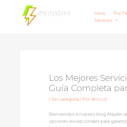
Ir
al
Inicio
Por T
contenido
Servicios
Los Mejores Servic
Guía Completa par
/
Sin categoría
/ Por
dmccol
Bienvenidos a nuestro blog Alquiler
opciones excepcionales para garantizar