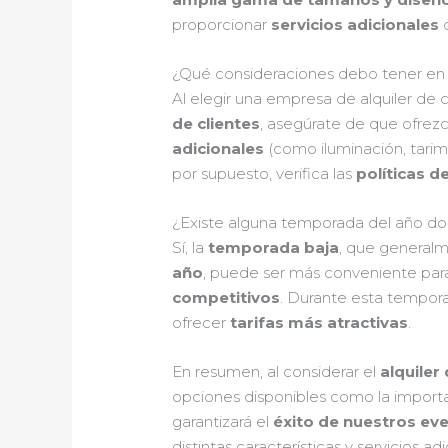
proporcionar
servicios adicionales
c
¿Qué consideraciones debo tener en c
Al elegir una empresa de alquiler de c
de clientes
, asegúrate de que ofrez
adicionales
(como iluminación, tarim
por supuesto, verifica las
políticas d
¿Existe alguna temporada del año don
Sí, la
temporada baja
, que generalm
año
, puede ser más conveniente para
competitivos
. Durante esta tempora
ofrecer
tarifas más atractivas
.
En resumen, al considerar el
alquiler
opciones disponibles como la import
garantizará el
éxito de nuestros ev
distintas características y servicios