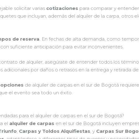
able solicitar varias
cotizaciones
para comparar y entender e
uetes que incluyan, además del alquiler de la carpa, otros e
mpos de reserva
. En fechas de alta demanda, como tempora
er con suficiente anticipación para evitar inconvenientes.
contrato de alquiler, asegúrate de entender todos los términos
s adicionales por daños o retrasos en la entrega y retirada de l
 opciones
de alquiler de carpas en el sur de Bogotá requier
 que el evento sea todo un éxito.
dadas para el alquiler de carpas en el sur de Bogotá?
a el
alquiler de carpas
en el sur de Bogotá incluyen empres
Triunfo
,
Carpas y Toldos Alquifiestas
, y
Carpas Sur Bogo
os
, adaptándose a diferentes tipos de eventos y necesidades