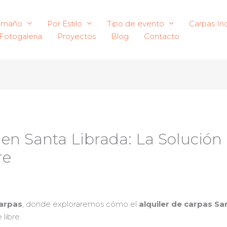
amaño
Por Estilo
Tipo de evento
Carpas Ind
Fotogaleria
Proyectos
Blog
Contacto
 en Santa Librada: La Solución 
re
Carpas
, donde exploraremos cómo el
alquiler de carpas Sa
 libre.