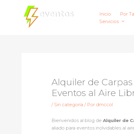
Ir
al
Inicio
Por T
contenido
Servicios
Alquiler de Carpas
Eventos al Aire Lib
/
Sin categoría
/ Por
dmccol
Bienvenidos al blog de
Alquiler de 
aliado para eventos inolvidables al aire