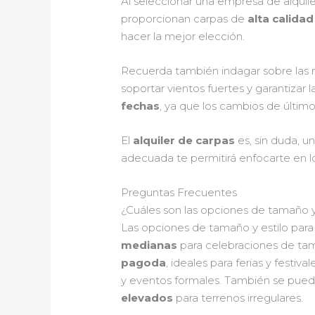
Al seleccionar una empresa de alquile
proporcionan carpas de
alta calida
hacer la mejor elección.
Recuerda también indagar sobre las m
soportar vientos fuertes y garantizar 
fechas
, ya que los cambios de últi
El
alquiler de carpas
es, sin duda, u
adecuada te permitirá enfocarte en l
Preguntas Frecuentes
¿Cuáles son las opciones de tamaño y 
Las opciones de tamaño y estilo para 
medianas
para celebraciones de t
pagoda
, ideales para ferias y festiva
y eventos formales. También se pue
elevados
para terrenos irregulares.