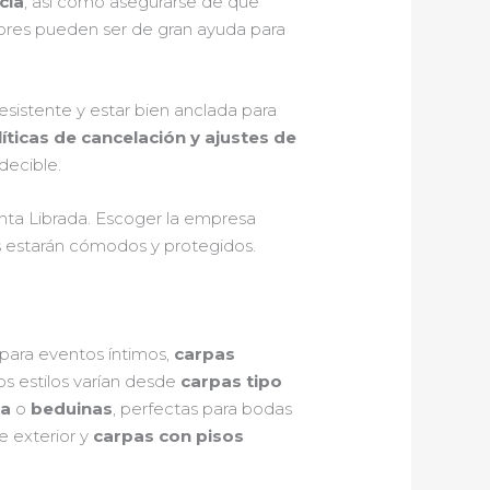
cia
, así como asegurarse de que
iores pueden ser de gran ayuda para
sistente y estar bien anclada para
íticas de cancelación y ajustes de
decible.
Santa Librada. Escoger la empresa
os estarán cómodos y protegidos.
para eventos íntimos,
carpas
os estilos varían desde
carpas tipo
ma
o
beduinas
, perfectas para bodas
je exterior y
carpas con pisos