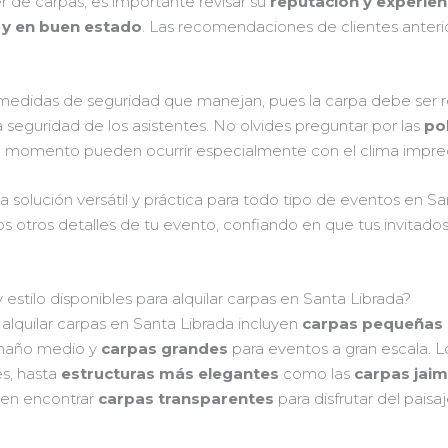
r de carpas, es importante revisar su
reputación y experien
d y en buen estado
. Las recomendaciones de clientes anter
edidas de seguridad que manejan, pues la carpa debe ser re
la seguridad de los asistentes. No olvides preguntar por las
pol
mo momento pueden ocurrir especialmente con el clima impre
na solución versátil y práctica para todo tipo de eventos en 
os otros detalles de tu evento, confiando en que tus invitad
estilo disponibles para alquilar carpas en Santa Librada?
alquilar carpas en Santa Librada incluyen
carpas pequeñas
amaño medio y
carpas grandes
para eventos a gran escala. L
les, hasta
estructuras más elegantes
como las
carpas jai
den encontrar
carpas transparentes
para disfrutar del paisa