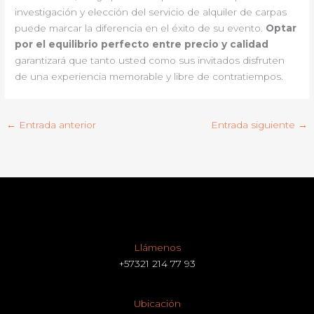
investigación y elección del servicio de alquiler de carpas
puede marcar la diferencia en el éxito de su evento.
Optar
por el equilibrio perfecto entre precio y calidad
garantizará que tanto usted como sus invitados disfruten
de una experiencia memorable y libre de contratiempos.
←
Entrada anterior
Entrada siguiente
→
Llámenos
+57321 214 77 93
Ubicación