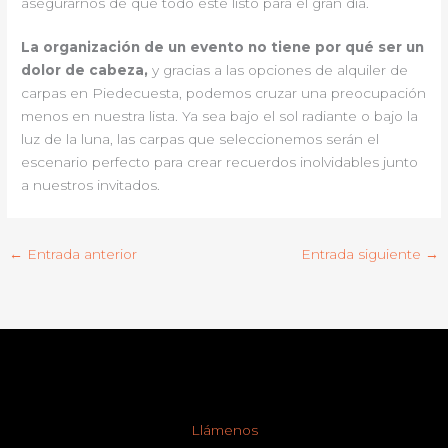
asegurarnos de que todo esté listo para el gran día.
La organización de un evento no tiene por qué ser un
dolor de cabeza,
y gracias a las opciones de alquiler de
carpas en Piedecuesta, podemos cruzar una preocupación
menos en nuestra lista. Ya sea bajo el sol radiante o bajo la
luz de la luna, las carpas que seleccionemos serán el
escenario perfecto para crear recuerdos inolvidables junto
a nuestros invitados.
←
Entrada anterior
Entrada siguiente
→
Llámenos