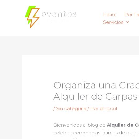
Ir
al
Inicio
Por T
contenido
Servicios
Organiza una Gradu
Alquiler de Carpa
/
Sin categoría
/ Por
dmccol
Bienvenidos al blog de
Alquiler de 
celebrar ceremonias íntimas de gradu