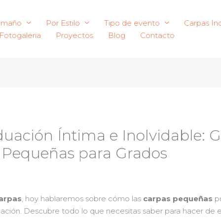
amaño
Por Estilo
Tipo de evento
Carpas Ind
Fotogaleria
Proyectos
Blog
Contacto
ación Íntima e Inolvidable: G
s Pequeñas para Grados
Carpas
, hoy hablaremos sobre cómo las
carpas pequeñas
pu
ación. Descubre todo lo que necesitas saber para hacer de e