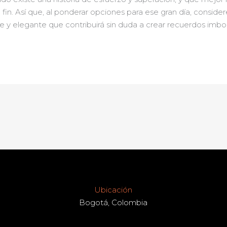
fin. Así que, al ponderar opciones para ese gran día, consid
 y elegante que contribuirá sin duda a crear recuerdos imbo
Ubicación
Bogotá, Colombia