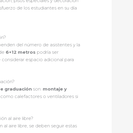
zación, pisos especiales y decoración
sfuerzo de los estudiantes en su día
ón?
enden del número de asistentes y la
 de
6×12 metros
podría ser
 considerar espacio adicional para
uación?
de graduación
son:
montaje y
como calefactores o ventiladores si
 al aire libre?
l aire libre, se deben seguir estas