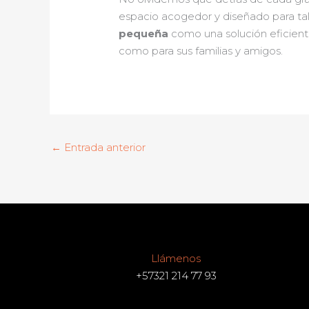
espacio acogedor y diseñado para tal 
pequeña
como una solución eficiente
como para sus familias y amigos.
←
Entrada anterior
Llámenos
+57321 214 77 93