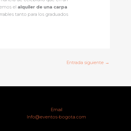
eremos el
alquiler de una carpa
rrables tanto para los graduados
Entrada siguiente
→
Email
Info@eventos-bogota.com