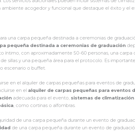
 Los servicios adicionales pueden incluir sistemas de climati
n ambiente acogedor y funcional que destaque el éxito y el e
 para una carpa pequeña destinada a ceremonias de graduaci
pa pequeña destinada a ceremonias de graduación
dep
ento íntimo, con aproximadamente 50-60 personas, una carpa
e sillas y una pequeña área para el protocolo. Es importante
o escenario o buffet.
luirse en el alquiler de carpas pequeñas para eventos de grad
ncluirse en el
alquiler de carpas pequeñas para eventos 
ación
adecuada para el evento,
sistemas de climatización
básica
, como cortinas o alfombras.
guridad de una carpa pequeña durante un evento de graduación
ridad
de una carpa pequeña durante un evento de graduación a