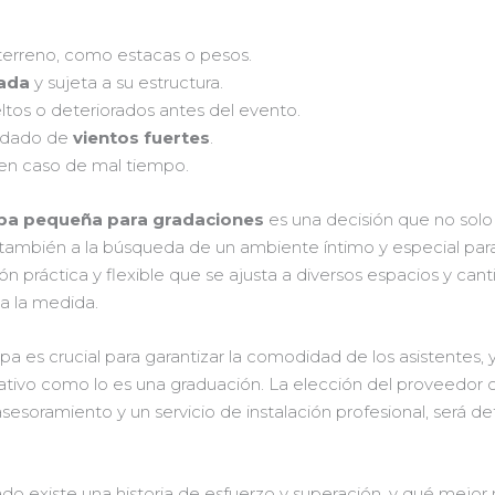
terreno, como estacas o pesos.
ada
y sujeta a su estructura.
ltos o deteriorados antes del evento.
ardado de
vientos fuertes
.
en caso de mal tiempo.
pa pequeña para gradaciones
es una decisión que no solo
también a la búsqueda de un ambiente íntimo y especial para
n práctica y flexible que se ajusta a diversos espacios y can
a la medida.
 es crucial para garantizar la comodidad de los asistentes,
ativo como lo es una graduación. La elección del proveedor c
sesoramiento y un servicio de instalación profesional, será d
o existe una historia de esfuerzo y superación, y qué mejor