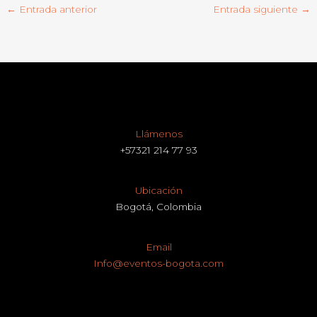
←
Entrada anterior
Entrada siguiente
→
Llámenos
+57321 214 77 93
Ubicación
Bogotá, Colombia
Email
Info@eventos-bogota.com