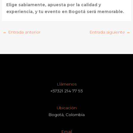
Elige sabiamente, apuesta por la calidad y
experiencia, y tu evento en Bogotá será memorable.
←
Entrada anterior
Entrada siguiente
→
Llámenos
+57321 214 77 93
Ubicación
Bogotá, Colombia
Email